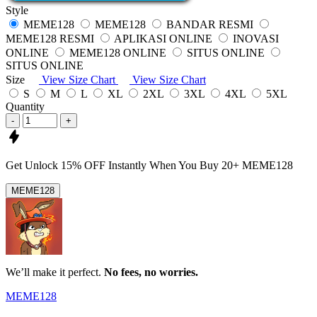
Style
MEME128
MEME128
BANDAR RESMI
MEME128 RESMI
APLIKASI ONLINE
INOVASI
ONLINE
MEME128 ONLINE
SITUS ONLINE
SITUS ONLINE
Size
View Size Chart
View Size Chart
S
M
L
XL
2XL
3XL
4XL
5XL
Quantity
-
+
Get
Unlock 15%
OFF Instantly When You Buy
20+ MEME128
MEME128
We’ll make it perfect.
No fees, no worries.
MEME128