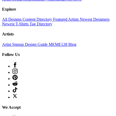
Explore
All Designs
Content Directory
Featured Artists
Newest Designers
Newest T-Shirts
Tag Directory
Artists
Artist Signup
Design Guide
MEME128 Blog
Follow Us
We Accept