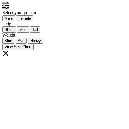
Select your person:
Male
Female
Height
Short
Med
Tall
Weight
Slim
Avg
Heavy
View Size Chart