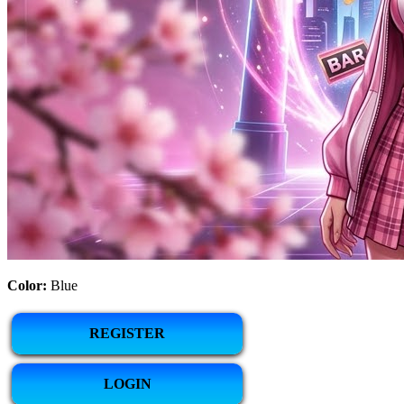
Color:
Blue
REGISTER
LOGIN