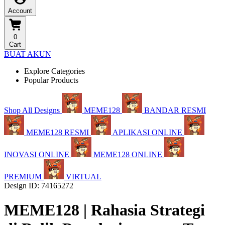
Account
0
Cart
BUAT AKUN
Explore Categories
Popular Products
Shop All Designs
MEME128
BANDAR RESMI
MEME128 RESMI
APLIKASI ONLINE
INOVASI ONLINE
MEME128 ONLINE
PREMIUM
VIRTUAL
Design ID: 74165272
MEME128 | Rahasia Strategi