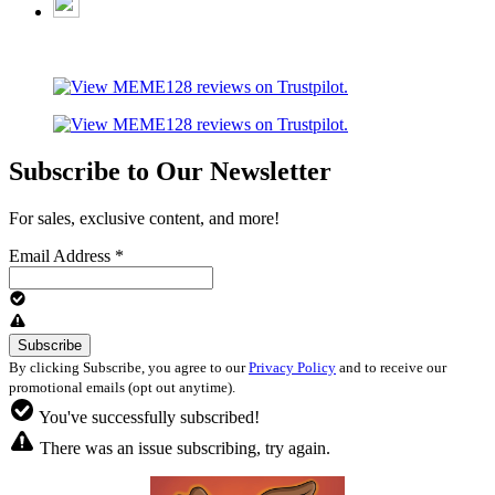
Subscribe to Our Newsletter
For sales, exclusive content, and more!
Email Address
*
By clicking Subscribe, you agree to our
Privacy Policy
and to receive our
promotional emails (opt out anytime).
You've successfully subscribed!
There was an issue subscribing, try again.