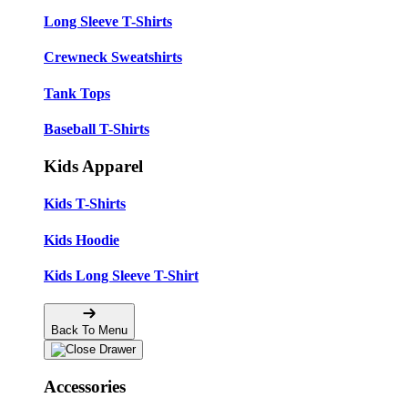
Long Sleeve T-Shirts
Crewneck Sweatshirts
Tank Tops
Baseball T-Shirts
Kids Apparel
Kids T-Shirts
Kids Hoodie
Kids Long Sleeve T-Shirt
Back To Menu
Accessories