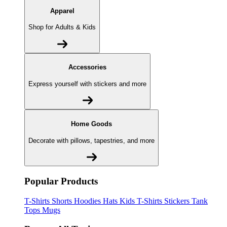
Apparel
Shop for Adults & Kids
Accessories
Express yourself with stickers and more
Home Goods
Decorate with pillows, tapestries, and more
Popular Products
T-Shirts
Shorts
Hoodies
Hats
Kids T-Shirts
Stickers
Tank
Tops
Mugs