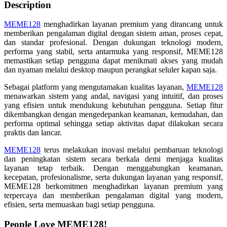
Description
MEME128
menghadirkan layanan premium yang dirancang untuk
memberikan pengalaman digital dengan sistem aman, proses cepat,
dan standar profesional. Dengan dukungan teknologi modern,
performa yang stabil, serta antarmuka yang responsif, MEME128
memastikan setiap pengguna dapat menikmati akses yang mudah
dan nyaman melalui desktop maupun perangkat seluler kapan saja.
Sebagai platform yang mengutamakan kualitas layanan,
MEME128
menawarkan sistem yang andal, navigasi yang intuitif, dan proses
yang efisien untuk mendukung kebutuhan pengguna. Setiap fitur
dikembangkan dengan mengedepankan keamanan, kemudahan, dan
performa optimal sehingga setiap aktivitas dapat dilakukan secara
praktis dan lancar.
MEME128
terus melakukan inovasi melalui pembaruan teknologi
dan peningkatan sistem secara berkala demi menjaga kualitas
layanan tetap terbaik. Dengan menggabungkan keamanan,
kecepatan, profesionalisme, serta dukungan layanan yang responsif,
MEME128 berkomitmen menghadirkan layanan premium yang
terpercaya dan memberikan pengalaman digital yang modern,
efisien, serta memuaskan bagi setiap pengguna.
People Love MEME128!