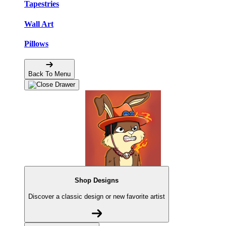
Tapestries
Wall Art
Pillows
Back To Menu
Shop Designs
Discover a classic design or new favorite artist