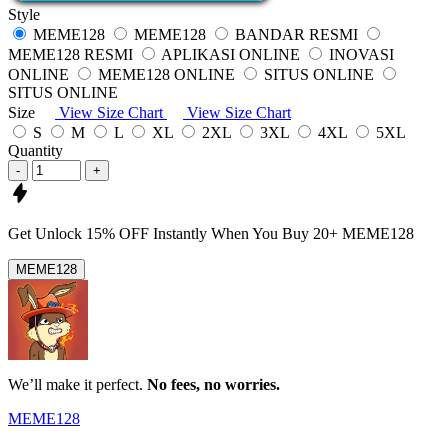
Style
MEME128
MEME128
BANDAR RESMI
MEME128 RESMI
APLIKASI ONLINE
INOVASI
ONLINE
MEME128 ONLINE
SITUS ONLINE
SITUS ONLINE
Size
View Size Chart
View Size Chart
S
M
L
XL
2XL
3XL
4XL
5XL
Quantity
-
+
Get
Unlock 15%
OFF Instantly When You Buy
20+ MEME128
MEME128
We’ll make it perfect.
No fees, no worries.
MEME128