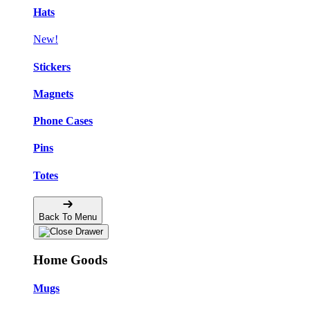
Hats
New!
Stickers
Magnets
Phone Cases
Pins
Totes
Back To Menu
Home Goods
Mugs