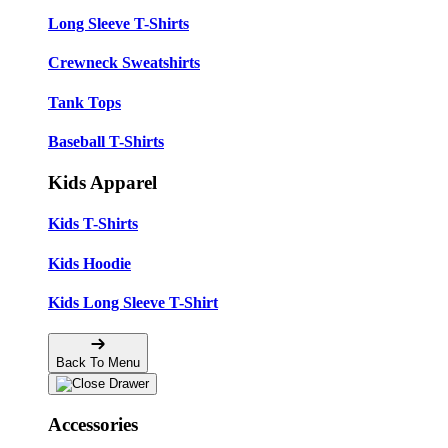
Long Sleeve T-Shirts
Crewneck Sweatshirts
Tank Tops
Baseball T-Shirts
Kids Apparel
Kids T-Shirts
Kids Hoodie
Kids Long Sleeve T-Shirt
Back To Menu
Accessories