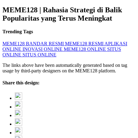
MEME128 | Rahasia Strategi di Balik
Popularitas yang Terus Meningkat
Trending Tags
MEME128
BANDAR RESMI
MEME128 RESMI
APLIKASI
ONLINE
INOVASI ONLINE
MEME128 ONLINE
SITUS
ONLINE
SITUS ONLINE
The links above have been automatically generated based on tag
usage by third-party designers on the MEME128 platform.
Share this design: