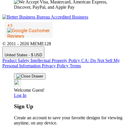
© 2011 - 2026 MEME128
United States - $ USD
Product Safety
Intellectual Property Policy
CA: Do Not Sell My
Personal Information
Privacy Policy
Terms
Welcome Guest!
Log In
Sign Up
Create an account to save your favorite designs for viewing
anytime, on any device.