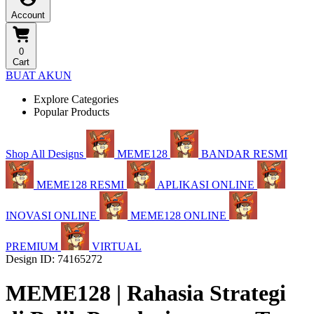
Account
0
Cart
BUAT AKUN
Explore Categories
Popular Products
Shop All Designs
MEME128
BANDAR RESMI
MEME128 RESMI
APLIKASI ONLINE
INOVASI ONLINE
MEME128 ONLINE
PREMIUM
VIRTUAL
Design ID: 74165272
MEME128 | Rahasia Strategi