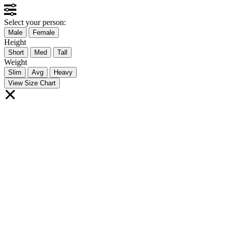
Select your person:
Male
Female
Height
Short
Med
Tall
Weight
Slim
Avg
Heavy
View Size Chart