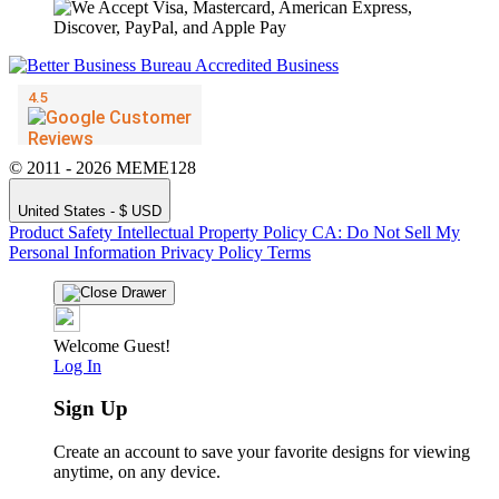
© 2011 - 2026 MEME128
United States - $ USD
Product Safety
Intellectual Property Policy
CA: Do Not Sell My
Personal Information
Privacy Policy
Terms
Welcome Guest!
Log In
Sign Up
Create an account to save your favorite designs for viewing
anytime, on any device.