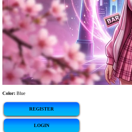
Color:
Blue
REGISTER
LOGIN