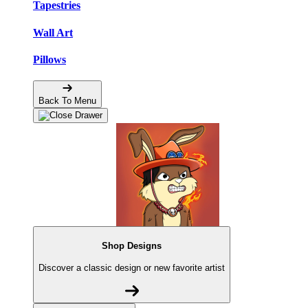
Tapestries
Wall Art
Pillows
Back To Menu
Shop Designs
Discover a classic design or new favorite artist