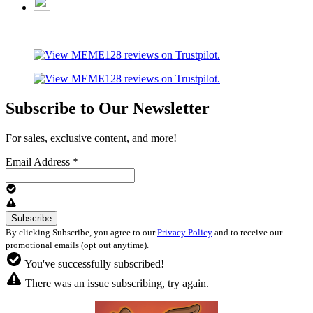
Subscribe to Our Newsletter
For sales, exclusive content, and more!
Email Address
*
By clicking Subscribe, you agree to our
Privacy Policy
and to receive our
promotional emails (opt out anytime).
You've successfully subscribed!
There was an issue subscribing, try again.