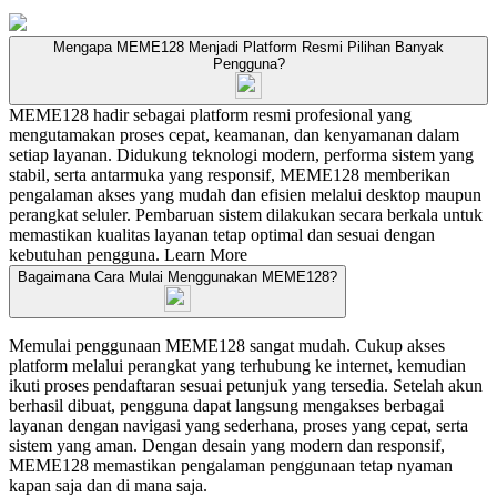
Mengapa MEME128 Menjadi Platform Resmi Pilihan Banyak
Pengguna?
MEME128 hadir sebagai platform resmi profesional yang
mengutamakan proses cepat, keamanan, dan kenyamanan dalam
setiap layanan. Didukung teknologi modern, performa sistem yang
stabil, serta antarmuka yang responsif, MEME128 memberikan
pengalaman akses yang mudah dan efisien melalui desktop maupun
perangkat seluler. Pembaruan sistem dilakukan secara berkala untuk
memastikan kualitas layanan tetap optimal dan sesuai dengan
kebutuhan pengguna.
Learn More
Bagaimana Cara Mulai Menggunakan MEME128?
Memulai penggunaan MEME128 sangat mudah. Cukup akses
platform melalui perangkat yang terhubung ke internet, kemudian
ikuti proses pendaftaran sesuai petunjuk yang tersedia. Setelah akun
berhasil dibuat, pengguna dapat langsung mengakses berbagai
layanan dengan navigasi yang sederhana, proses yang cepat, serta
sistem yang aman. Dengan desain yang modern dan responsif,
MEME128 memastikan pengalaman penggunaan tetap nyaman
kapan saja dan di mana saja.