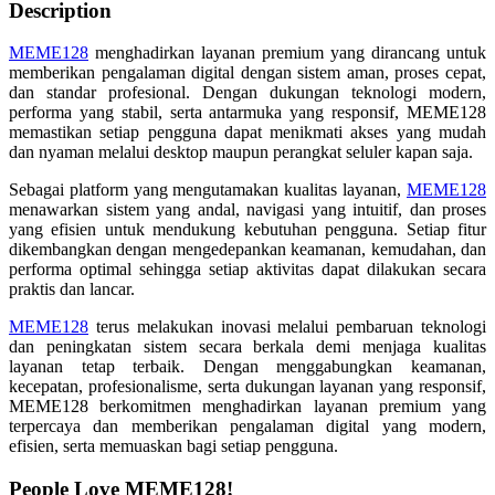
Description
MEME128
menghadirkan layanan premium yang dirancang untuk
memberikan pengalaman digital dengan sistem aman, proses cepat,
dan standar profesional. Dengan dukungan teknologi modern,
performa yang stabil, serta antarmuka yang responsif, MEME128
memastikan setiap pengguna dapat menikmati akses yang mudah
dan nyaman melalui desktop maupun perangkat seluler kapan saja.
Sebagai platform yang mengutamakan kualitas layanan,
MEME128
menawarkan sistem yang andal, navigasi yang intuitif, dan proses
yang efisien untuk mendukung kebutuhan pengguna. Setiap fitur
dikembangkan dengan mengedepankan keamanan, kemudahan, dan
performa optimal sehingga setiap aktivitas dapat dilakukan secara
praktis dan lancar.
MEME128
terus melakukan inovasi melalui pembaruan teknologi
dan peningkatan sistem secara berkala demi menjaga kualitas
layanan tetap terbaik. Dengan menggabungkan keamanan,
kecepatan, profesionalisme, serta dukungan layanan yang responsif,
MEME128 berkomitmen menghadirkan layanan premium yang
terpercaya dan memberikan pengalaman digital yang modern,
efisien, serta memuaskan bagi setiap pengguna.
People Love MEME128!