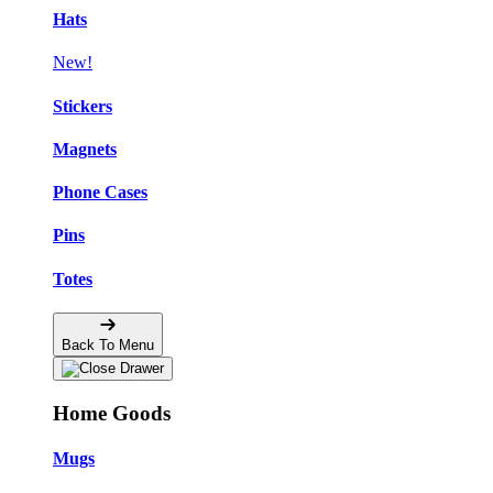
Hats
New!
Stickers
Magnets
Phone Cases
Pins
Totes
Back To Menu
Home Goods
Mugs