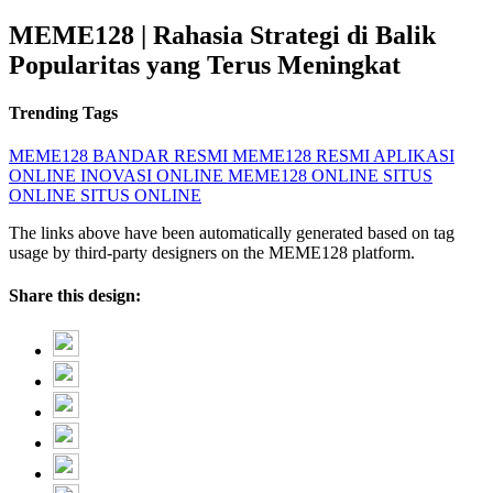
MEME128 | Rahasia Strategi di Balik
Popularitas yang Terus Meningkat
Trending Tags
MEME128
BANDAR RESMI
MEME128 RESMI
APLIKASI
ONLINE
INOVASI ONLINE
MEME128 ONLINE
SITUS
ONLINE
SITUS ONLINE
The links above have been automatically generated based on tag
usage by third-party designers on the MEME128 platform.
Share this design: