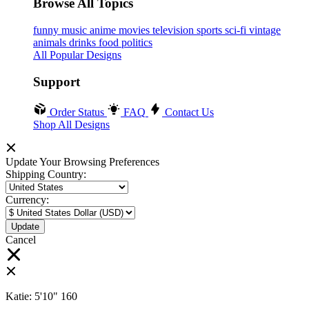
Browse All Topics
funny
music
anime
movies
television
sports
sci-fi
vintage
animals
drinks
food
politics
All Popular Designs
Support
Order Status
FAQ
Contact Us
Shop All Designs
Update Your Browsing Preferences
Shipping Country:
Currency:
Cancel
Katie:
5'10"
160