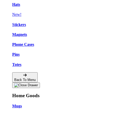
Hats
New!
Stickers
Magnets
Phone Cases
Pins
Totes
Back To Menu
Home Goods
Mugs