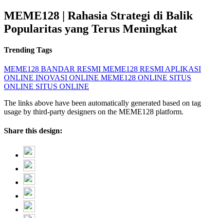
MEME128 | Rahasia Strategi di Balik
Popularitas yang Terus Meningkat
Trending Tags
MEME128
BANDAR RESMI
MEME128 RESMI
APLIKASI
ONLINE
INOVASI ONLINE
MEME128 ONLINE
SITUS
ONLINE
SITUS ONLINE
The links above have been automatically generated based on tag
usage by third-party designers on the MEME128 platform.
Share this design: