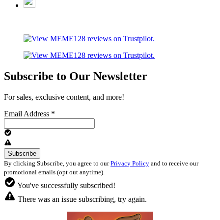
Subscribe to Our Newsletter
For sales, exclusive content, and more!
Email Address
*
By clicking Subscribe, you agree to our
Privacy Policy
and to receive our
promotional emails (opt out anytime).
You've successfully subscribed!
There was an issue subscribing, try again.