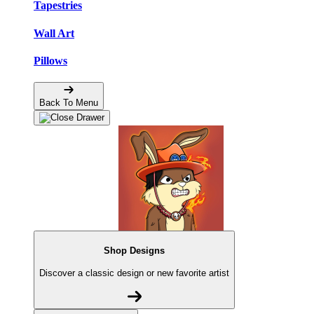
Tapestries
Wall Art
Pillows
Back To Menu
Shop Designs
Discover a classic design or new favorite artist