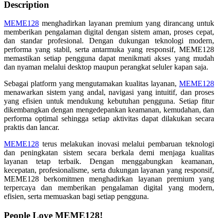
Description
MEME128
menghadirkan layanan premium yang dirancang untuk
memberikan pengalaman digital dengan sistem aman, proses cepat,
dan standar profesional. Dengan dukungan teknologi modern,
performa yang stabil, serta antarmuka yang responsif, MEME128
memastikan setiap pengguna dapat menikmati akses yang mudah
dan nyaman melalui desktop maupun perangkat seluler kapan saja.
Sebagai platform yang mengutamakan kualitas layanan,
MEME128
menawarkan sistem yang andal, navigasi yang intuitif, dan proses
yang efisien untuk mendukung kebutuhan pengguna. Setiap fitur
dikembangkan dengan mengedepankan keamanan, kemudahan, dan
performa optimal sehingga setiap aktivitas dapat dilakukan secara
praktis dan lancar.
MEME128
terus melakukan inovasi melalui pembaruan teknologi
dan peningkatan sistem secara berkala demi menjaga kualitas
layanan tetap terbaik. Dengan menggabungkan keamanan,
kecepatan, profesionalisme, serta dukungan layanan yang responsif,
MEME128 berkomitmen menghadirkan layanan premium yang
terpercaya dan memberikan pengalaman digital yang modern,
efisien, serta memuaskan bagi setiap pengguna.
People Love MEME128!