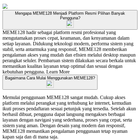
Mengapa MEME128 Menjadi Platform Resmi Pilihan Banyak
Pengguna?
MEME128 hadir sebagai platform resmi profesional yang
mengutamakan proses cepat, keamanan, dan kenyamanan dalam
setiap layanan. Didukung teknologi modern, performa sistem yang
stabil, serta antarmuka yang responsif, MEME128 memberikan
pengalaman akses yang mudah dan efisien melalui desktop maupun
perangkat seluler. Pembaruan sistem dilakukan secara berkala untuk
memastikan kualitas layanan tetap optimal dan sesuai dengan
kebutuhan pengguna.
Learn More
Bagaimana Cara Mulai Menggunakan MEME128?
Memulai penggunaan MEME128 sangat mudah. Cukup akses
platform melalui perangkat yang terhubung ke internet, kemudian
ikuti proses pendaftaran sesuai petunjuk yang tersedia. Setelah akun
berhasil dibuat, pengguna dapat langsung mengakses berbagai
layanan dengan navigasi yang sederhana, proses yang cepat, serta
sistem yang aman. Dengan desain yang modern dan responsif,
MEME128 memastikan pengalaman penggunaan tetap nyaman
kapan saja dan di mana saja.