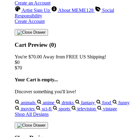
Create an Account
Artist Sign Up
About MEME128
Social
Responsibility
Create Account
Cart Preview (0)
You're
$70.00
Away from
FREE US Shipping!
$0
$70
Your Cart is empty...
Discover something you'll love!
animals
anime
drinks
fantasy
food
funny
movies
sci-fi
sports
television
vintage
Shop All Designs