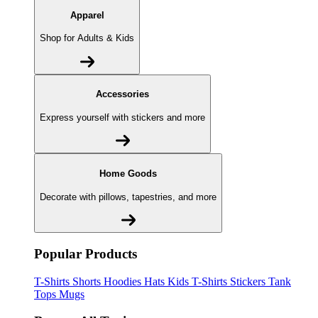
Apparel
Shop for Adults & Kids
Accessories
Express yourself with stickers and more
Home Goods
Decorate with pillows, tapestries, and more
Popular Products
T-Shirts
Shorts
Hoodies
Hats
Kids T-Shirts
Stickers
Tank
Tops
Mugs