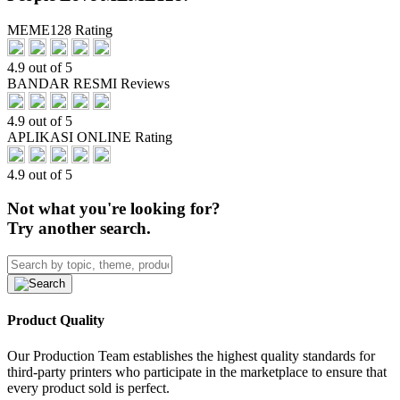
MEME128 Rating
4.9 out of 5
BANDAR RESMI Reviews
4.9 out of 5
APLIKASI ONLINE Rating
4.9 out of 5
Not what you're looking for?
Try another search.
Product Quality
Our Production Team establishes the highest quality standards for
third-party printers who participate in the marketplace to ensure that
every product sold is perfect.