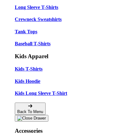
Long Sleeve T-Shirts
Crewneck Sweatshirts
Tank Tops
Baseball T-Shirts
Kids Apparel
Kids T-Shirts
Kids Hoodie
Kids Long Sleeve T-Shirt
Back To Menu
Accessories