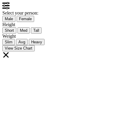
Select your person:
Male
Female
Height
Short
Med
Tall
Weight
Slim
Avg
Heavy
View Size Chart