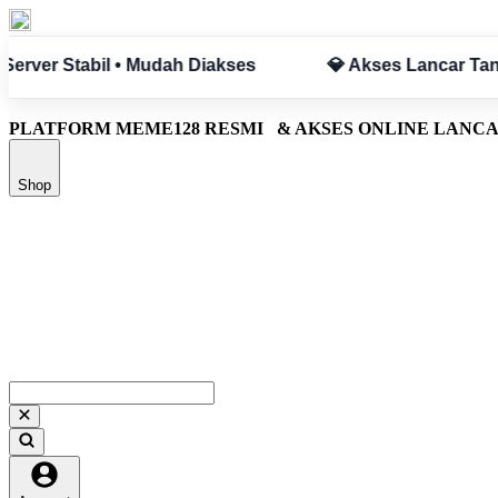
pa Hambatan
✅ Aman & Terpercaya
PLATFORM MEME128 RESMI
& AKSES ONLINE LANC
Shop