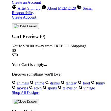
Create an Account
Artist Sign Up
About MEME128
Social
Responsibility
Create Account
Cart Preview (0)
You're
$70.00
Away from
FREE US Shipping!
$0
$70
Your Cart is empty...
Discover something you'll love!
animals
anime
drinks
fantasy
food
funny
movies
sci-fi
sports
television
vintage
Shop All Designs