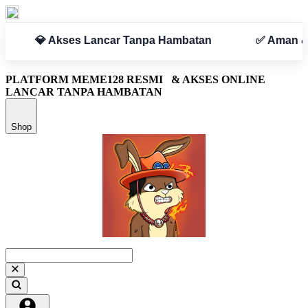
✅ Aman & Terpercaya
PLATFORM MEME128 RESMI
& AKSES ONLINE
LANCAR TANPA HAMBATAN
Shop