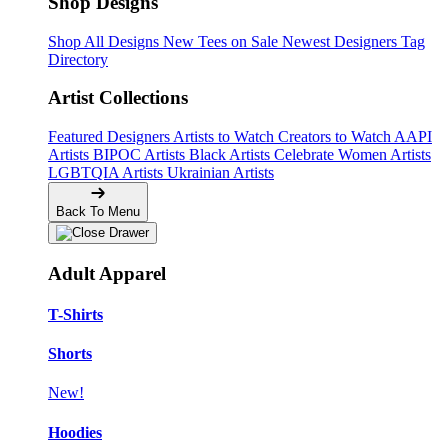
Shop Designs
Shop All Designs
New Tees on Sale
Newest Designers
Tag
Directory
Artist Collections
Featured Designers
Artists to Watch
Creators to Watch
AAPI
Artists
BIPOC Artists
Black Artists
Celebrate Women Artists
LGBTQIA Artists
Ukrainian Artists
Back To Menu
Adult Apparel
T-Shirts
Shorts
New!
Hoodies