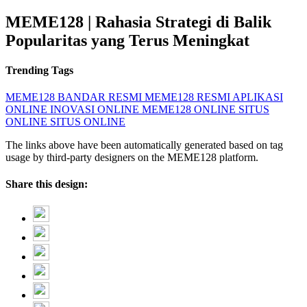
MEME128 | Rahasia Strategi di Balik
Popularitas yang Terus Meningkat
Trending Tags
MEME128
BANDAR RESMI
MEME128 RESMI
APLIKASI
ONLINE
INOVASI ONLINE
MEME128 ONLINE
SITUS
ONLINE
SITUS ONLINE
The links above have been automatically generated based on tag
usage by third-party designers on the MEME128 platform.
Share this design: