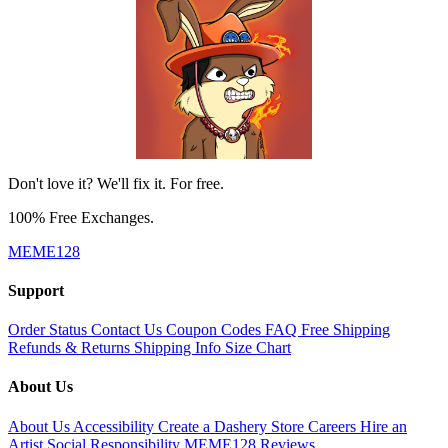
Don't love it? We'll fix it. For free.
100% Free Exchanges.
MEME128
Support
Order Status
Contact Us
Coupon Codes
FAQ
Free Shipping
Refunds & Returns
Shipping Info
Size Chart
About Us
About Us
Accessibility
Create a Dashery Store
Careers
Hire an
Artist
Social Responsibility
MEME128 Reviews