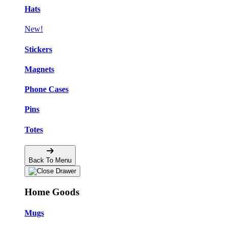
Hats
New!
Stickers
Magnets
Phone Cases
Pins
Totes
Back To Menu
Home Goods
Mugs