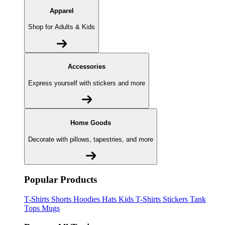
Apparel
Shop for Adults & Kids
Accessories
Express yourself with stickers and more
Home Goods
Decorate with pillows, tapestries, and more
Popular Products
T-Shirts
Shorts
Hoodies
Hats
Kids T-Shirts
Stickers
Tank
Tops
Mugs