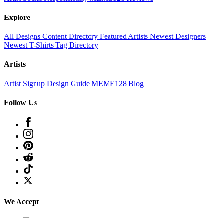
Explore
All Designs
Content Directory
Featured Artists
Newest Designers
Newest T-Shirts
Tag Directory
Artists
Artist Signup
Design Guide
MEME128 Blog
Follow Us
We Accept