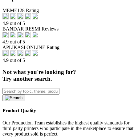
MEME128 Rating
4.9 out of 5
BANDAR RESMI Reviews
4.9 out of 5
APLIKASI ONLINE Rating
4.9 out of 5
Not what you're looking for?
Try another search.
Product Quality
Our Production Team establishes the highest quality standards for
third-party printers who participate in the marketplace to ensure that
every product sold is perfect.