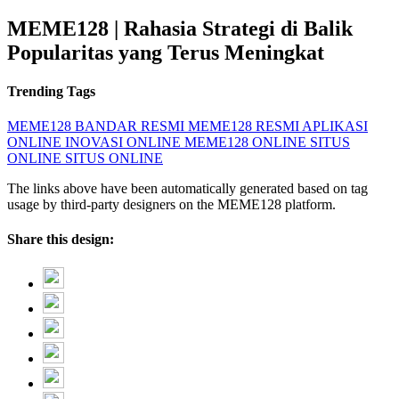
MEME128 | Rahasia Strategi di Balik
Popularitas yang Terus Meningkat
Trending Tags
MEME128
BANDAR RESMI
MEME128 RESMI
APLIKASI
ONLINE
INOVASI ONLINE
MEME128 ONLINE
SITUS
ONLINE
SITUS ONLINE
The links above have been automatically generated based on tag
usage by third-party designers on the MEME128 platform.
Share this design: