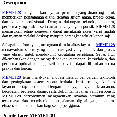
Description
MEME128
menghadirkan layanan premium yang dirancang untuk
memberikan pengalaman digital dengan sistem aman, proses cepat,
dan standar profesional. Dengan dukungan teknologi modern,
performa yang stabil, serta antarmuka yang responsif, MEME128
memastikan setiap pengguna dapat menikmati akses yang mudah
dan nyaman melalui desktop maupun perangkat seluler kapan saja.
Sebagai platform yang mengutamakan kualitas layanan,
MEME128
menawarkan sistem yang andal, navigasi yang intuitif, dan proses
yang efisien untuk mendukung kebutuhan pengguna. Setiap fitur
dikembangkan dengan mengedepankan keamanan, kemudahan, dan
performa optimal sehingga setiap aktivitas dapat dilakukan secara
praktis dan lancar.
MEME128
terus melakukan inovasi melalui pembaruan teknologi
dan peningkatan sistem secara berkala demi menjaga kualitas
layanan tetap terbaik. Dengan menggabungkan keamanan,
kecepatan, profesionalisme, serta dukungan layanan yang responsif,
MEME128 berkomitmen menghadirkan layanan premium yang
terpercaya dan memberikan pengalaman digital yang modern,
efisien, serta memuaskan bagi setiap pengguna.
People Love MEME128!