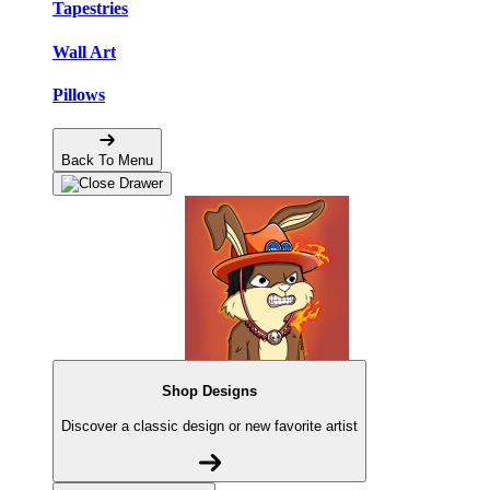
Tapestries
Wall Art
Pillows
Back To Menu
Shop Designs
Discover a classic design or new favorite artist