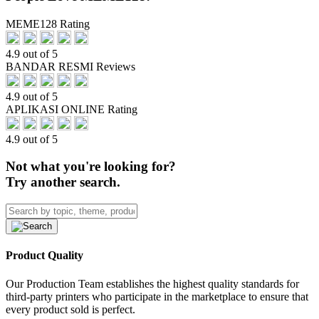
MEME128 Rating
4.9 out of 5
BANDAR RESMI Reviews
4.9 out of 5
APLIKASI ONLINE Rating
4.9 out of 5
Not what you're looking for?
Try another search.
Product Quality
Our Production Team establishes the highest quality standards for
third-party printers who participate in the marketplace to ensure that
every product sold is perfect.