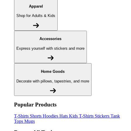
Apparel
Shop for Adults & Kids
Accessories
Express yourself with stickers and more
Home Goods
Decorate with pillows, tapestries, and more
Popular Products
T-Shirts
Shorts
Hoodies
Hats
Kids T-Shirts
Stickers
Tank
Tops
Mugs