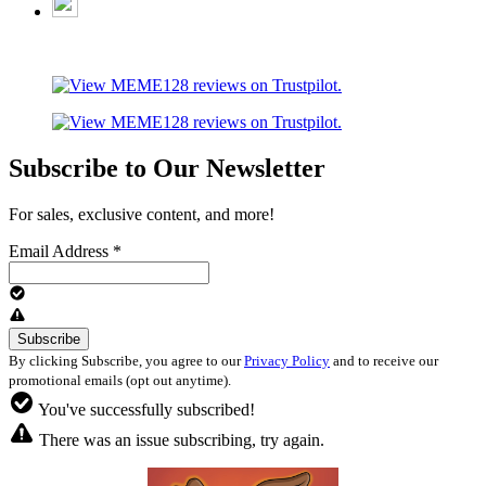
Subscribe to Our Newsletter
For sales, exclusive content, and more!
Email Address
*
By clicking Subscribe, you agree to our
Privacy Policy
and to receive our
promotional emails (opt out anytime).
You've successfully subscribed!
There was an issue subscribing, try again.