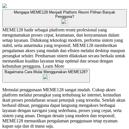
Mengapa MEME128 Menjadi Platform Resmi Pilihan Banyak
Pengguna?
MEME128 hadir sebagai platform resmi profesional yang
mengutamakan proses cepat, keamanan, dan kenyamanan dalam
setiap layanan. Didukung teknologi modern, performa sistem yang
stabil, serta antarmuka yang responsif, MEME128 memberikan
pengalaman akses yang mudah dan efisien melalui desktop maupun
perangkat seluler. Pembaruan sistem dilakukan secara berkala untuk
memastikan kualitas layanan tetap optimal dan sesuai dengan
kebutuhan pengguna.
Learn More
Bagaimana Cara Mulai Menggunakan MEME128?
Memulai penggunaan MEME128 sangat mudah. Cukup akses
platform melalui perangkat yang terhubung ke internet, kemudian
ikuti proses pendaftaran sesuai petunjuk yang tersedia. Setelah akun
berhasil dibuat, pengguna dapat langsung mengakses berbagai
layanan dengan navigasi yang sederhana, proses yang cepat, serta
sistem yang aman. Dengan desain yang modern dan responsif,
MEME128 memastikan pengalaman penggunaan tetap nyaman
kapan saja dan di mana saja.