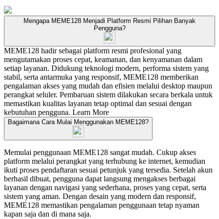
Mengapa MEME128 Menjadi Platform Resmi Pilihan Banyak
Pengguna?
MEME128 hadir sebagai platform resmi profesional yang
mengutamakan proses cepat, keamanan, dan kenyamanan dalam
setiap layanan. Didukung teknologi modern, performa sistem yang
stabil, serta antarmuka yang responsif, MEME128 memberikan
pengalaman akses yang mudah dan efisien melalui desktop maupun
perangkat seluler. Pembaruan sistem dilakukan secara berkala untuk
memastikan kualitas layanan tetap optimal dan sesuai dengan
kebutuhan pengguna.
Learn More
Bagaimana Cara Mulai Menggunakan MEME128?
Memulai penggunaan MEME128 sangat mudah. Cukup akses
platform melalui perangkat yang terhubung ke internet, kemudian
ikuti proses pendaftaran sesuai petunjuk yang tersedia. Setelah akun
berhasil dibuat, pengguna dapat langsung mengakses berbagai
layanan dengan navigasi yang sederhana, proses yang cepat, serta
sistem yang aman. Dengan desain yang modern dan responsif,
MEME128 memastikan pengalaman penggunaan tetap nyaman
kapan saja dan di mana saja.