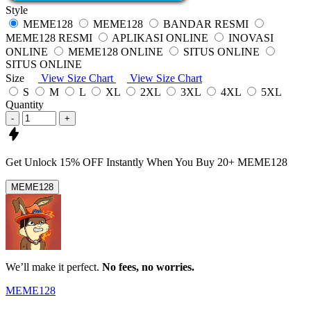
Style
MEME128
MEME128
BANDAR RESMI
MEME128 RESMI
APLIKASI ONLINE
INOVASI
ONLINE
MEME128 ONLINE
SITUS ONLINE
SITUS ONLINE
Size
View Size Chart
View Size Chart
S
M
L
XL
2XL
3XL
4XL
5XL
Quantity
-
+
Get
Unlock 15%
OFF Instantly When You Buy
20+ MEME128
MEME128
We’ll make it perfect.
No fees, no worries.
MEME128