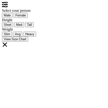
Select your person:
Male
Female
Height
Short
Med
Tall
Weight
Slim
Avg
Heavy
View Size Chart