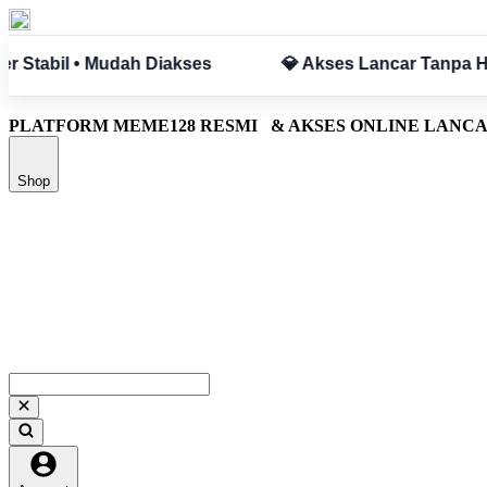
mbatan
✅ Aman & Terpercaya
PLATFORM MEME128 RESMI
& AKSES ONLINE LANC
Shop