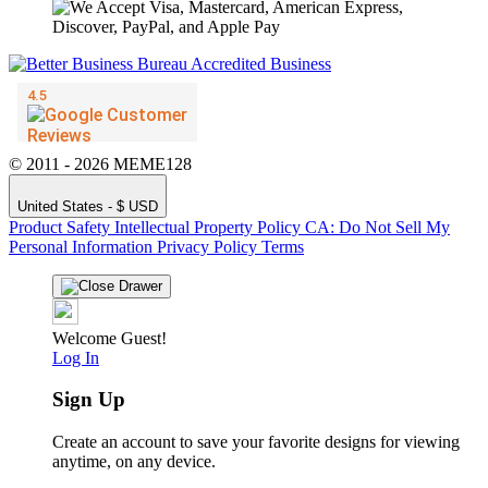
© 2011 - 2026 MEME128
United States - $ USD
Product Safety
Intellectual Property Policy
CA: Do Not Sell My
Personal Information
Privacy Policy
Terms
Welcome Guest!
Log In
Sign Up
Create an account to save your favorite designs for viewing
anytime, on any device.