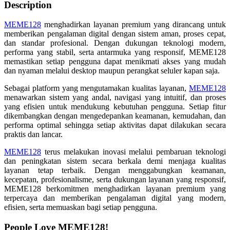
Description
MEME128
menghadirkan layanan premium yang dirancang untuk
memberikan pengalaman digital dengan sistem aman, proses cepat,
dan standar profesional. Dengan dukungan teknologi modern,
performa yang stabil, serta antarmuka yang responsif, MEME128
memastikan setiap pengguna dapat menikmati akses yang mudah
dan nyaman melalui desktop maupun perangkat seluler kapan saja.
Sebagai platform yang mengutamakan kualitas layanan,
MEME128
menawarkan sistem yang andal, navigasi yang intuitif, dan proses
yang efisien untuk mendukung kebutuhan pengguna. Setiap fitur
dikembangkan dengan mengedepankan keamanan, kemudahan, dan
performa optimal sehingga setiap aktivitas dapat dilakukan secara
praktis dan lancar.
MEME128
terus melakukan inovasi melalui pembaruan teknologi
dan peningkatan sistem secara berkala demi menjaga kualitas
layanan tetap terbaik. Dengan menggabungkan keamanan,
kecepatan, profesionalisme, serta dukungan layanan yang responsif,
MEME128 berkomitmen menghadirkan layanan premium yang
terpercaya dan memberikan pengalaman digital yang modern,
efisien, serta memuaskan bagi setiap pengguna.
People Love MEME128!