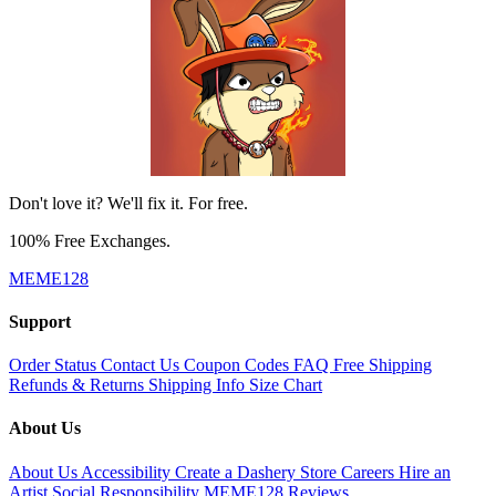
Don't love it? We'll fix it. For free.
100% Free Exchanges.
MEME128
Support
Order Status
Contact Us
Coupon Codes
FAQ
Free Shipping
Refunds & Returns
Shipping Info
Size Chart
About Us
About Us
Accessibility
Create a Dashery Store
Careers
Hire an
Artist
Social Responsibility
MEME128 Reviews