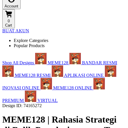
Account
0
Cart
BUAT AKUN
Explore Categories
Popular Products
Shop All Designs
MEME128
BANDAR RESMI
MEME128 RESMI
APLIKASI ONLINE
INOVASI ONLINE
MEME128 ONLINE
PREMIUM
VIRTUAL
Design ID: 74165272
MEME128 | Rahasia Strategi