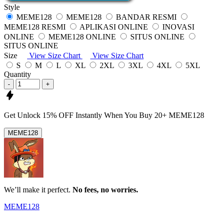
Style
MEME128
MEME128
BANDAR RESMI
MEME128 RESMI
APLIKASI ONLINE
INOVASI
ONLINE
MEME128 ONLINE
SITUS ONLINE
SITUS ONLINE
Size
View Size Chart
View Size Chart
S
M
L
XL
2XL
3XL
4XL
5XL
Quantity
-
+
Get
Unlock 15%
OFF Instantly When You Buy
20+ MEME128
MEME128
We’ll make it perfect.
No fees, no worries.
MEME128