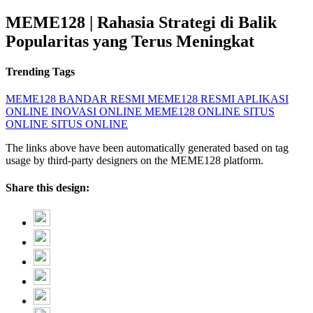
MEME128 | Rahasia Strategi di Balik
Popularitas yang Terus Meningkat
Trending Tags
MEME128
BANDAR RESMI
MEME128 RESMI
APLIKASI
ONLINE
INOVASI ONLINE
MEME128 ONLINE
SITUS
ONLINE
SITUS ONLINE
The links above have been automatically generated based on tag
usage by third-party designers on the MEME128 platform.
Share this design: