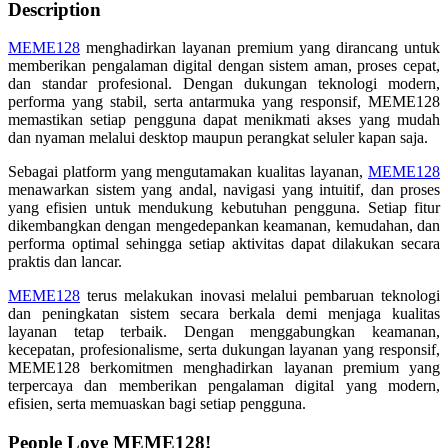
Description
MEME128
menghadirkan layanan premium yang dirancang untuk
memberikan pengalaman digital dengan sistem aman, proses cepat,
dan standar profesional. Dengan dukungan teknologi modern,
performa yang stabil, serta antarmuka yang responsif, MEME128
memastikan setiap pengguna dapat menikmati akses yang mudah
dan nyaman melalui desktop maupun perangkat seluler kapan saja.
Sebagai platform yang mengutamakan kualitas layanan,
MEME128
menawarkan sistem yang andal, navigasi yang intuitif, dan proses
yang efisien untuk mendukung kebutuhan pengguna. Setiap fitur
dikembangkan dengan mengedepankan keamanan, kemudahan, dan
performa optimal sehingga setiap aktivitas dapat dilakukan secara
praktis dan lancar.
MEME128
terus melakukan inovasi melalui pembaruan teknologi
dan peningkatan sistem secara berkala demi menjaga kualitas
layanan tetap terbaik. Dengan menggabungkan keamanan,
kecepatan, profesionalisme, serta dukungan layanan yang responsif,
MEME128 berkomitmen menghadirkan layanan premium yang
terpercaya dan memberikan pengalaman digital yang modern,
efisien, serta memuaskan bagi setiap pengguna.
People Love MEME128!