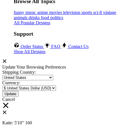
Browse All Topics
funny
music
anime
movies
television
sports
sci-fi
vintage
animals
drinks
food
politics
All Popular Designs
Support
Order Status
FAQ
Contact Us
Shop All Designs
Update Your Browsing Preferences
Shipping Country:
Currency:
Cancel
Katie:
5'10"
160