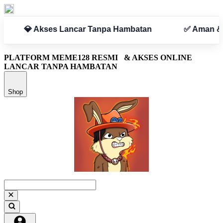
✅ Aman & Terpercaya
PLATFORM MEME128 RESMI
& AKSES ONLINE
LANCAR TANPA HAMBATAN
Shop