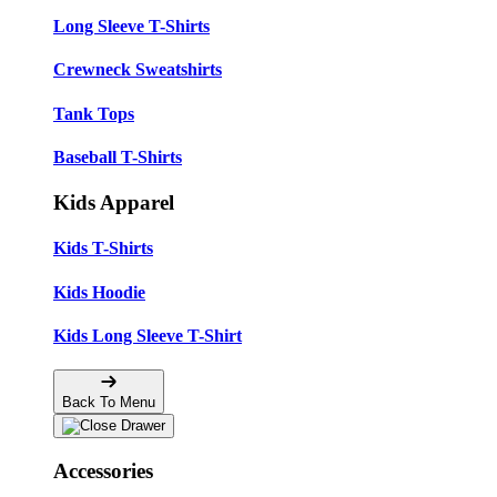
Long Sleeve T-Shirts
Crewneck Sweatshirts
Tank Tops
Baseball T-Shirts
Kids Apparel
Kids T-Shirts
Kids Hoodie
Kids Long Sleeve T-Shirt
Back To Menu
Accessories