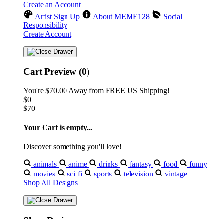
Create an Account
Artist Sign Up
About MEME128
Social
Responsibility
Create Account
Cart Preview (0)
You're
$70.00
Away from
FREE US Shipping!
$0
$70
Your Cart is empty...
Discover something you'll love!
animals
anime
drinks
fantasy
food
funny
movies
sci-fi
sports
television
vintage
Shop All Designs