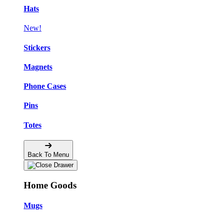
Hats
New!
Stickers
Magnets
Phone Cases
Pins
Totes
Back To Menu
Home Goods
Mugs