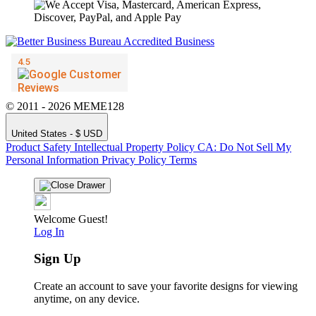
© 2011 - 2026 MEME128
United States - $ USD
Product Safety
Intellectual Property Policy
CA: Do Not Sell My
Personal Information
Privacy Policy
Terms
Welcome Guest!
Log In
Sign Up
Create an account to save your favorite designs for viewing
anytime, on any device.