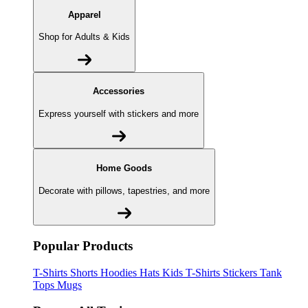
Apparel
Shop for Adults & Kids
Accessories
Express yourself with stickers and more
Home Goods
Decorate with pillows, tapestries, and more
Popular Products
T-Shirts
Shorts
Hoodies
Hats
Kids T-Shirts
Stickers
Tank
Tops
Mugs