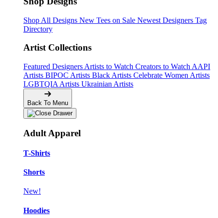
Shop Designs
Shop All Designs
New Tees on Sale
Newest Designers
Tag
Directory
Artist Collections
Featured Designers
Artists to Watch
Creators to Watch
AAPI
Artists
BIPOC Artists
Black Artists
Celebrate Women Artists
LGBTQIA Artists
Ukrainian Artists
Back To Menu
Adult Apparel
T-Shirts
Shorts
New!
Hoodies