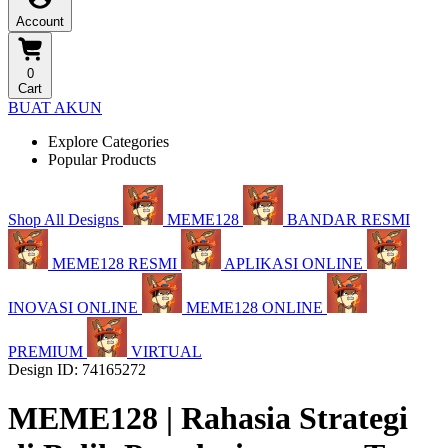
Account
0
Cart
BUAT AKUN
Explore Categories
Popular Products
Shop All Designs
MEME128
BANDAR RESMI
MEME128 RESMI
APLIKASI ONLINE
INOVASI ONLINE
MEME128 ONLINE
PREMIUM
VIRTUAL
Design ID: 74165272
MEME128 | Rahasia Strategi