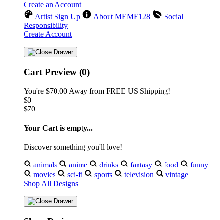
Create an Account
Artist Sign Up
About MEME128
Social
Responsibility
Create Account
Cart Preview (0)
You're
$70.00
Away from
FREE US Shipping!
$0
$70
Your Cart is empty...
Discover something you'll love!
animals
anime
drinks
fantasy
food
funny
movies
sci-fi
sports
television
vintage
Shop All Designs