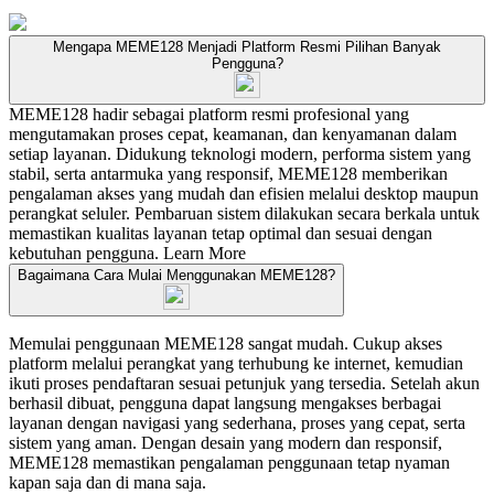
Mengapa MEME128 Menjadi Platform Resmi Pilihan Banyak
Pengguna?
MEME128 hadir sebagai platform resmi profesional yang
mengutamakan proses cepat, keamanan, dan kenyamanan dalam
setiap layanan. Didukung teknologi modern, performa sistem yang
stabil, serta antarmuka yang responsif, MEME128 memberikan
pengalaman akses yang mudah dan efisien melalui desktop maupun
perangkat seluler. Pembaruan sistem dilakukan secara berkala untuk
memastikan kualitas layanan tetap optimal dan sesuai dengan
kebutuhan pengguna.
Learn More
Bagaimana Cara Mulai Menggunakan MEME128?
Memulai penggunaan MEME128 sangat mudah. Cukup akses
platform melalui perangkat yang terhubung ke internet, kemudian
ikuti proses pendaftaran sesuai petunjuk yang tersedia. Setelah akun
berhasil dibuat, pengguna dapat langsung mengakses berbagai
layanan dengan navigasi yang sederhana, proses yang cepat, serta
sistem yang aman. Dengan desain yang modern dan responsif,
MEME128 memastikan pengalaman penggunaan tetap nyaman
kapan saja dan di mana saja.