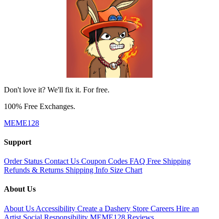
Don't love it? We'll fix it. For free.
100% Free Exchanges.
MEME128
Support
Order Status
Contact Us
Coupon Codes
FAQ
Free Shipping
Refunds & Returns
Shipping Info
Size Chart
About Us
About Us
Accessibility
Create a Dashery Store
Careers
Hire an
Artist
Social Responsibility
MEME128 Reviews