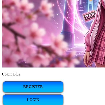
Color:
Blue
REGISTER
LOGIN