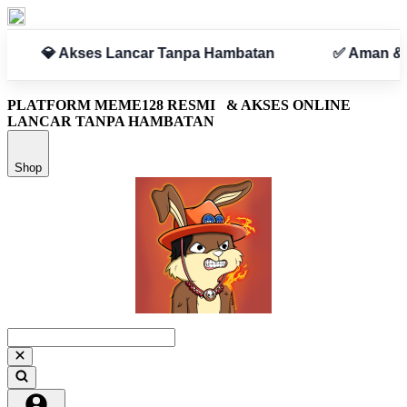
✅ Aman & Terpercaya
PLATFORM MEME128 RESMI
& AKSES ONLINE
LANCAR TANPA HAMBATAN
Shop