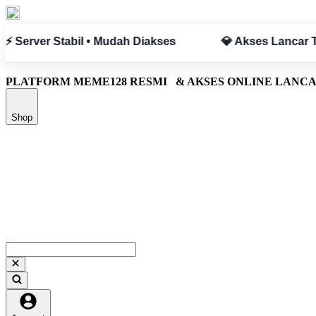
anpa Hambatan
✅ Aman & Terpercaya
PLATFORM MEME128 RESMI
& AKSES ONLINE LANC
Shop