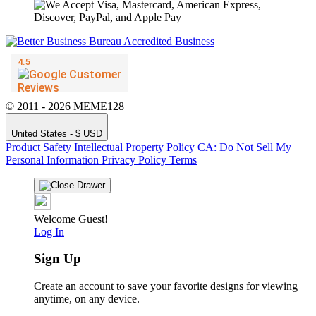
© 2011 - 2026 MEME128
United States - $ USD
Product Safety
Intellectual Property Policy
CA: Do Not Sell My
Personal Information
Privacy Policy
Terms
Welcome Guest!
Log In
Sign Up
Create an account to save your favorite designs for viewing
anytime, on any device.