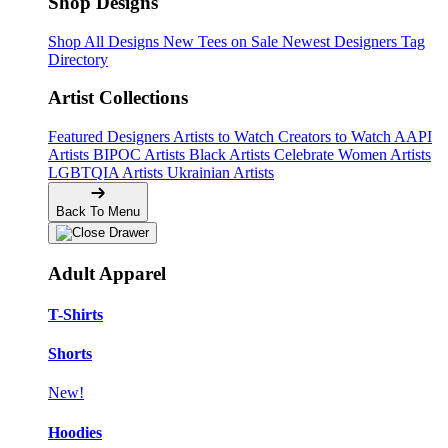
Shop Designs
Shop All Designs
New Tees on Sale
Newest Designers
Tag
Directory
Artist Collections
Featured Designers
Artists to Watch
Creators to Watch
AAPI
Artists
BIPOC Artists
Black Artists
Celebrate Women Artists
LGBTQIA Artists
Ukrainian Artists
Back To Menu
Adult Apparel
T-Shirts
Shorts
New!
Hoodies