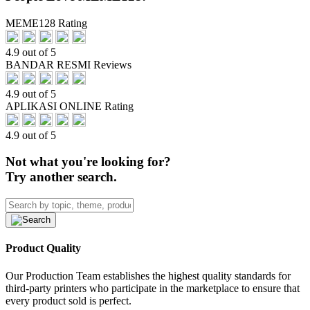
MEME128 Rating
4.9 out of 5
BANDAR RESMI Reviews
4.9 out of 5
APLIKASI ONLINE Rating
4.9 out of 5
Not what you're looking for?
Try another search.
Product Quality
Our Production Team establishes the highest quality standards for
third-party printers who participate in the marketplace to ensure that
every product sold is perfect.