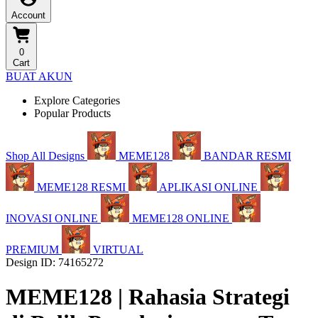
Account
0
Cart
BUAT AKUN
Explore Categories
Popular Products
Shop All Designs
MEME128
BANDAR RESMI
MEME128 RESMI
APLIKASI ONLINE
INOVASI ONLINE
MEME128 ONLINE
PREMIUM
VIRTUAL
Design ID: 74165272
MEME128 | Rahasia Strategi