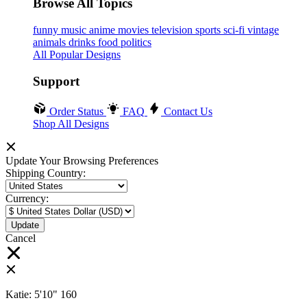
Browse All Topics
funny
music
anime
movies
television
sports
sci-fi
vintage
animals
drinks
food
politics
All Popular Designs
Support
Order Status
FAQ
Contact Us
Shop All Designs
Update Your Browsing Preferences
Shipping Country:
Currency:
Cancel
Katie:
5'10"
160