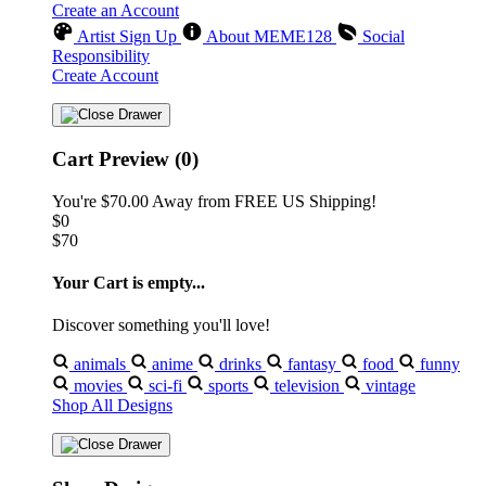
Create an Account
Artist Sign Up
About MEME128
Social
Responsibility
Create Account
Cart Preview (0)
You're
$70.00
Away from
FREE US Shipping!
$0
$70
Your Cart is empty...
Discover something you'll love!
animals
anime
drinks
fantasy
food
funny
movies
sci-fi
sports
television
vintage
Shop All Designs