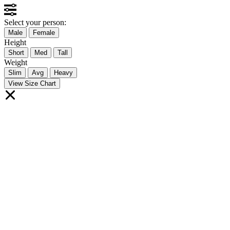
Select your person:
Male
Female
Height
Short
Med
Tall
Weight
Slim
Avg
Heavy
View Size Chart