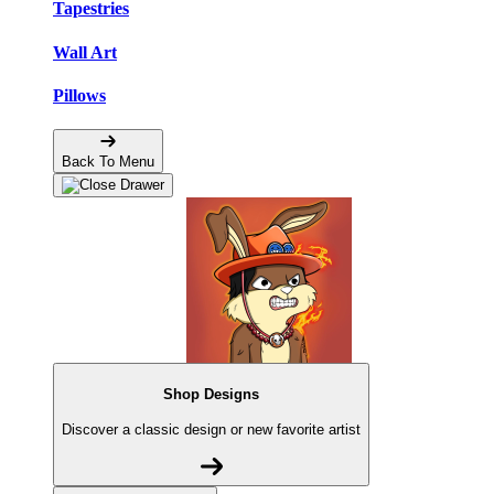
Tapestries
Wall Art
Pillows
Back To Menu
Shop Designs
Discover a classic design or new favorite artist