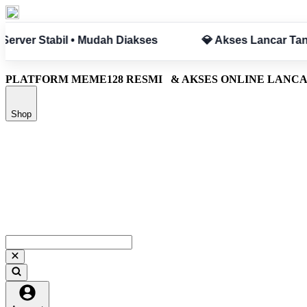
pa Hambatan
✅ Aman & Terpercaya
PLATFORM MEME128 RESMI
& AKSES ONLINE LANC
Shop