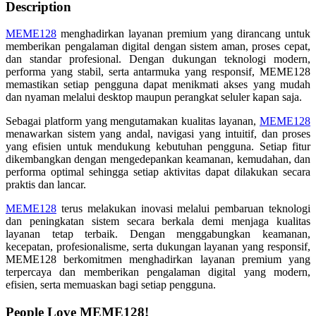
Description
MEME128
menghadirkan layanan premium yang dirancang untuk
memberikan pengalaman digital dengan sistem aman, proses cepat,
dan standar profesional. Dengan dukungan teknologi modern,
performa yang stabil, serta antarmuka yang responsif, MEME128
memastikan setiap pengguna dapat menikmati akses yang mudah
dan nyaman melalui desktop maupun perangkat seluler kapan saja.
Sebagai platform yang mengutamakan kualitas layanan,
MEME128
menawarkan sistem yang andal, navigasi yang intuitif, dan proses
yang efisien untuk mendukung kebutuhan pengguna. Setiap fitur
dikembangkan dengan mengedepankan keamanan, kemudahan, dan
performa optimal sehingga setiap aktivitas dapat dilakukan secara
praktis dan lancar.
MEME128
terus melakukan inovasi melalui pembaruan teknologi
dan peningkatan sistem secara berkala demi menjaga kualitas
layanan tetap terbaik. Dengan menggabungkan keamanan,
kecepatan, profesionalisme, serta dukungan layanan yang responsif,
MEME128 berkomitmen menghadirkan layanan premium yang
terpercaya dan memberikan pengalaman digital yang modern,
efisien, serta memuaskan bagi setiap pengguna.
People Love MEME128!