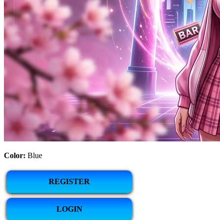
Color:
Blue
REGISTER
LOGIN