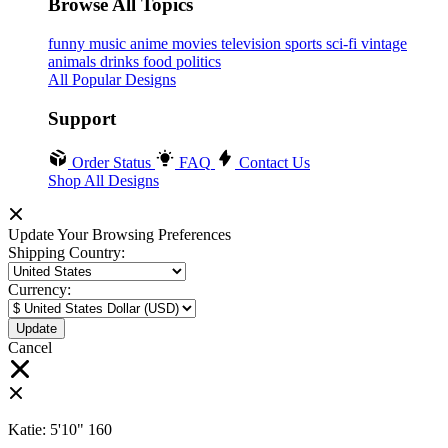
Browse All Topics
funny
music
anime
movies
television
sports
sci-fi
vintage
animals
drinks
food
politics
All Popular Designs
Support
Order Status
FAQ
Contact Us
Shop All Designs
Update Your Browsing Preferences
Shipping Country:
Currency:
Cancel
Katie:
5'10"
160