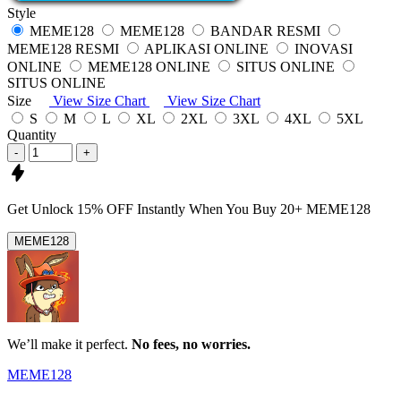
Style
MEME128
MEME128
BANDAR RESMI
MEME128 RESMI
APLIKASI ONLINE
INOVASI
ONLINE
MEME128 ONLINE
SITUS ONLINE
SITUS ONLINE
Size
View Size Chart
View Size Chart
S
M
L
XL
2XL
3XL
4XL
5XL
Quantity
-
+
Get
Unlock 15%
OFF Instantly When You Buy
20+ MEME128
MEME128
We’ll make it perfect.
No fees, no worries.
MEME128