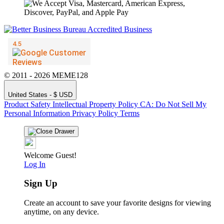
© 2011 - 2026 MEME128
United States - $ USD
Product Safety
Intellectual Property Policy
CA: Do Not Sell My
Personal Information
Privacy Policy
Terms
Welcome Guest!
Log In
Sign Up
Create an account to save your favorite designs for viewing
anytime, on any device.