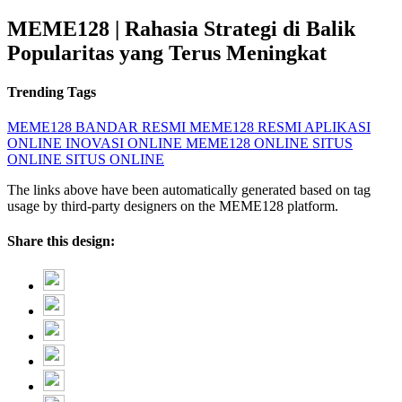
MEME128 | Rahasia Strategi di Balik
Popularitas yang Terus Meningkat
Trending Tags
MEME128
BANDAR RESMI
MEME128 RESMI
APLIKASI
ONLINE
INOVASI ONLINE
MEME128 ONLINE
SITUS
ONLINE
SITUS ONLINE
The links above have been automatically generated based on tag
usage by third-party designers on the MEME128 platform.
Share this design: