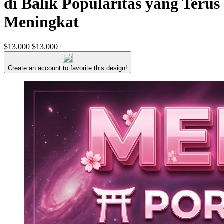
di Balik Popularitas yang Terus
Meningkat
$13.000
$13.000
Create an account to favorite this design!