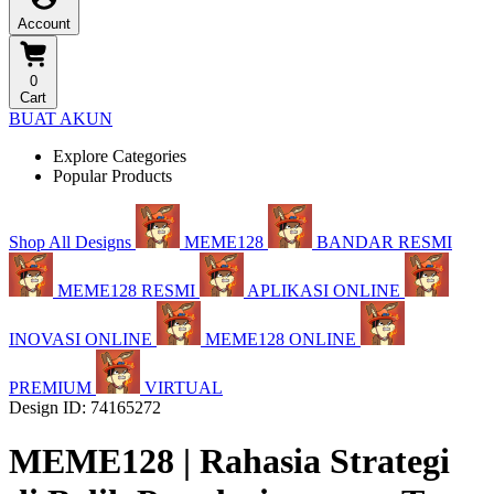
Account
0
Cart
BUAT AKUN
Explore Categories
Popular Products
Shop All Designs
MEME128
BANDAR RESMI
MEME128 RESMI
APLIKASI ONLINE
INOVASI ONLINE
MEME128 ONLINE
PREMIUM
VIRTUAL
Design ID: 74165272
MEME128 | Rahasia Strategi