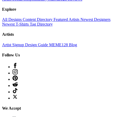
Explore
All Designs
Content Directory
Featured Artists
Newest Designers
Newest T-Shirts
Tag Directory
Artists
Artist Signup
Design Guide
MEME128 Blog
Follow Us
We Accept