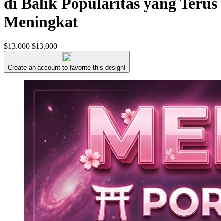
di Balik Popularitas yang Terus
Meningkat
$13.000
$13.000
Create an account to favorite this design!