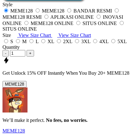
Style
MEME128
MEME128
BANDAR RESMI
MEME128 RESMI
APLIKASI ONLINE
INOVASI
ONLINE
MEME128 ONLINE
SITUS ONLINE
SITUS ONLINE
Size
View Size Chart
View Size Chart
S
M
L
XL
2XL
3XL
4XL
5XL
Quantity
-
+
Get
Unlock 15%
OFF Instantly When You Buy
20+ MEME128
MEME128
We’ll make it perfect.
No fees, no worries.
MEME128