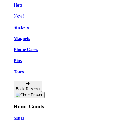
Hats
New!
Stickers
Magnets
Phone Cases
Pins
Totes
Back To Menu
Home Goods
Mugs