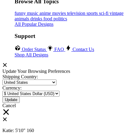
Browse All Topics
funny
music
anime
movies
television
sports
sci-fi
vintage
animals
drinks
food
politics
All Popular Designs
Support
Order Status
FAQ
Contact Us
Shop All Designs
Update Your Browsing Preferences
Shipping Country:
Currency:
Cancel
Katie:
5'10"
160