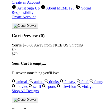
Create an Account
Artist Sign Up
About MEME128
Social
Responsibility
Create Account
Cart Preview (0)
You're
$70.00
Away from
FREE US Shipping!
$0
$70
Your Cart is empty...
Discover something you'll love!
animals
anime
drinks
fantasy
food
funny
movies
sci-fi
sports
television
vintage
Shop All Designs