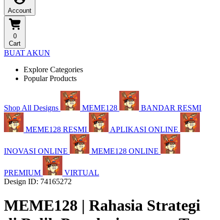
Account
0
Cart
BUAT AKUN
Explore Categories
Popular Products
Shop All Designs
MEME128
BANDAR RESMI
MEME128 RESMI
APLIKASI ONLINE
INOVASI ONLINE
MEME128 ONLINE
PREMIUM
VIRTUAL
Design ID: 74165272
MEME128 | Rahasia Strategi