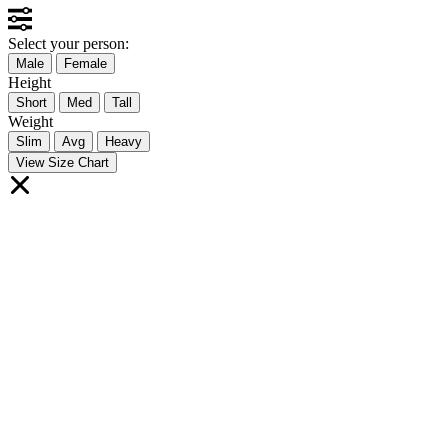
Select your person:
Male
Female
Height
Short
Med
Tall
Weight
Slim
Avg
Heavy
View Size Chart