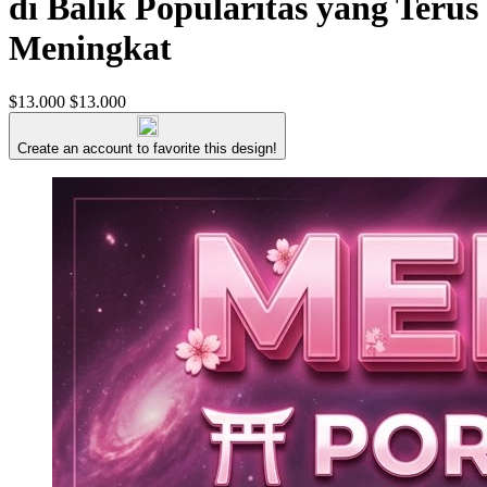
di Balik Popularitas yang Terus
Meningkat
$13.000
$13.000
Create an account to favorite this design!