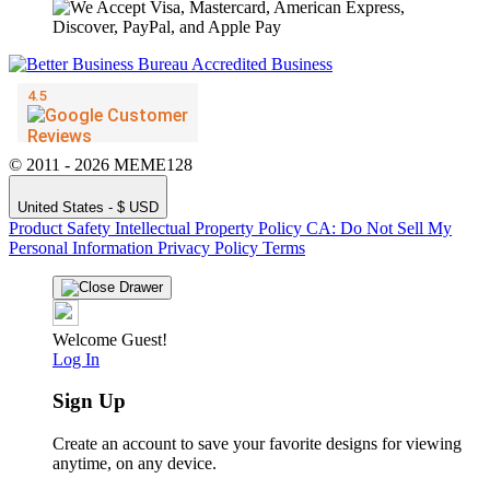
© 2011 - 2026 MEME128
United States - $ USD
Product Safety
Intellectual Property Policy
CA: Do Not Sell My
Personal Information
Privacy Policy
Terms
Welcome Guest!
Log In
Sign Up
Create an account to save your favorite designs for viewing
anytime, on any device.