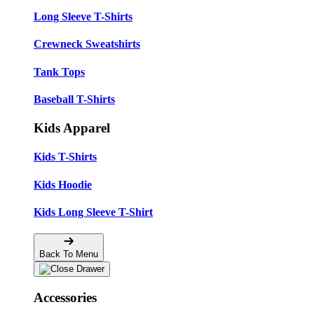
Long Sleeve T-Shirts
Crewneck Sweatshirts
Tank Tops
Baseball T-Shirts
Kids Apparel
Kids T-Shirts
Kids Hoodie
Kids Long Sleeve T-Shirt
Back To Menu
Accessories