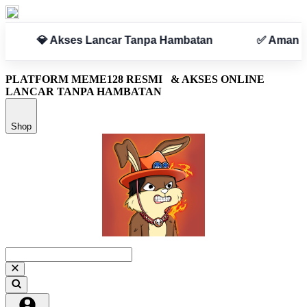
✅ Aman & Terpercaya
PLATFORM MEME128 RESMI
& AKSES ONLINE
LANCAR TANPA HAMBATAN
Shop