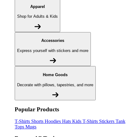
Apparel
Shop for Adults & Kids
Accessories
Express yourself with stickers and more
Home Goods
Decorate with pillows, tapestries, and more
Popular Products
T-Shirts
Shorts
Hoodies
Hats
Kids T-Shirts
Stickers
Tank
Tops
Mugs