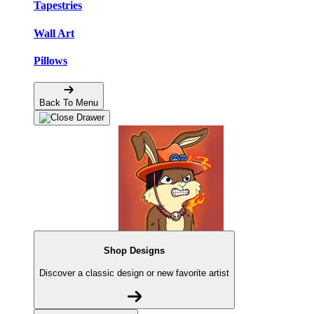
Tapestries
Wall Art
Pillows
Back To Menu
Shop Designs
Discover a classic design or new favorite artist