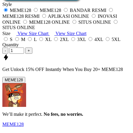
Style
MEME128
MEME128
BANDAR RESMI
MEME128 RESMI
APLIKASI ONLINE
INOVASI
ONLINE
MEME128 ONLINE
SITUS ONLINE
SITUS ONLINE
Size
View Size Chart
View Size Chart
S
M
L
XL
2XL
3XL
4XL
5XL
Quantity
-
+
Get
Unlock 15%
OFF Instantly When You Buy
20+ MEME128
MEME128
We’ll make it perfect.
No fees, no worries.
MEME128