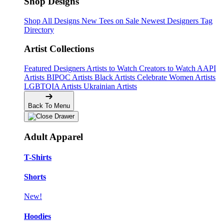
Shop Designs
Shop All Designs
New Tees on Sale
Newest Designers
Tag
Directory
Artist Collections
Featured Designers
Artists to Watch
Creators to Watch
AAPI
Artists
BIPOC Artists
Black Artists
Celebrate Women Artists
LGBTQIA Artists
Ukrainian Artists
Back To Menu
Adult Apparel
T-Shirts
Shorts
New!
Hoodies