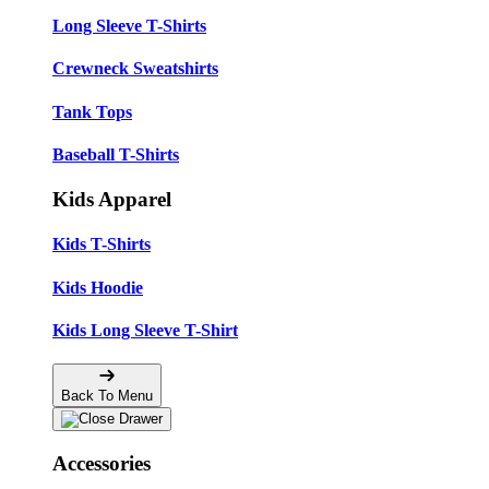
Long Sleeve T-Shirts
Crewneck Sweatshirts
Tank Tops
Baseball T-Shirts
Kids Apparel
Kids T-Shirts
Kids Hoodie
Kids Long Sleeve T-Shirt
Back To Menu
Accessories