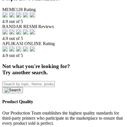
MEME128 Rating
4.9 out of 5
BANDAR RESMI Reviews
4.9 out of 5
APLIKASI ONLINE Rating
4.9 out of 5
Not what you're looking for?
Try another search.
Product Quality
Our Production Team establishes the highest quality standards for
third-party printers who participate in the marketplace to ensure that
every product sold is perfect.