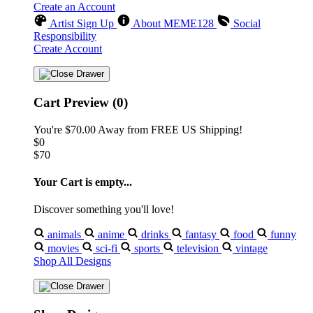
Create an Account
Artist Sign Up
About MEME128
Social
Responsibility
Create Account
Cart Preview (0)
You're
$70.00
Away from
FREE US Shipping!
$0
$70
Your Cart is empty...
Discover something you'll love!
animals
anime
drinks
fantasy
food
funny
movies
sci-fi
sports
television
vintage
Shop All Designs