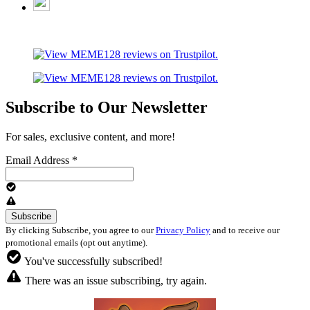
Subscribe to Our Newsletter
For sales, exclusive content, and more!
Email Address
*
By clicking Subscribe, you agree to our
Privacy Policy
and to receive our
promotional emails (opt out anytime).
You've successfully subscribed!
There was an issue subscribing, try again.