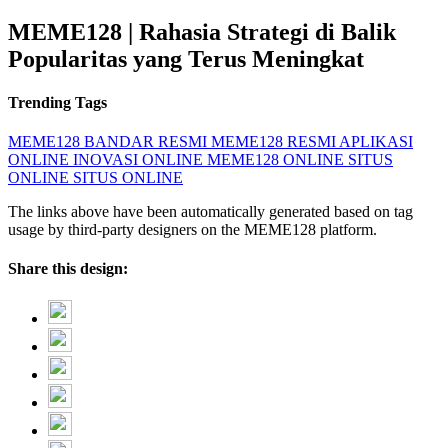
MEME128 | Rahasia Strategi di Balik
Popularitas yang Terus Meningkat
Trending Tags
MEME128
BANDAR RESMI
MEME128 RESMI
APLIKASI
ONLINE
INOVASI ONLINE
MEME128 ONLINE
SITUS
ONLINE
SITUS ONLINE
The links above have been automatically generated based on tag
usage by third-party designers on the MEME128 platform.
Share this design: