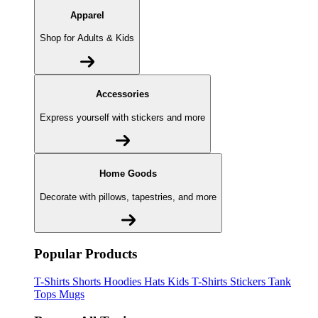
Apparel
Shop for Adults & Kids
Accessories
Express yourself with stickers and more
Home Goods
Decorate with pillows, tapestries, and more
Popular Products
T-Shirts
Shorts
Hoodies
Hats
Kids T-Shirts
Stickers
Tank
Tops
Mugs