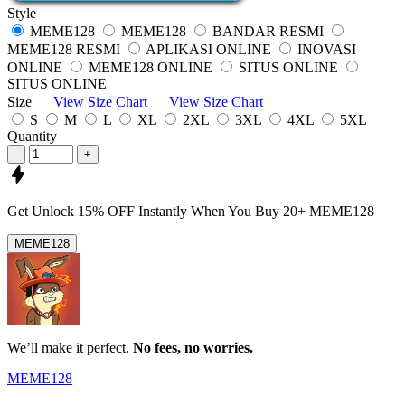
Style
MEME128
MEME128
BANDAR RESMI
MEME128 RESMI
APLIKASI ONLINE
INOVASI
ONLINE
MEME128 ONLINE
SITUS ONLINE
SITUS ONLINE
Size
View Size Chart
View Size Chart
S
M
L
XL
2XL
3XL
4XL
5XL
Quantity
-
+
Get
Unlock 15%
OFF Instantly When You Buy
20+ MEME128
MEME128
We’ll make it perfect.
No fees, no worries.
MEME128