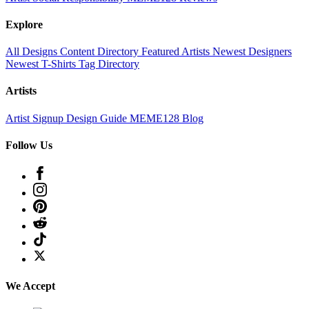
Explore
All Designs
Content Directory
Featured Artists
Newest Designers
Newest T-Shirts
Tag Directory
Artists
Artist Signup
Design Guide
MEME128 Blog
Follow Us
We Accept