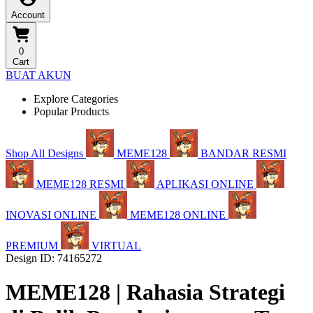
Account
0
Cart
BUAT AKUN
Explore Categories
Popular Products
Shop All Designs
MEME128
BANDAR RESMI
MEME128 RESMI
APLIKASI ONLINE
INOVASI ONLINE
MEME128 ONLINE
PREMIUM
VIRTUAL
Design ID: 74165272
MEME128 | Rahasia Strategi