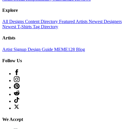
Explore
All Designs
Content Directory
Featured Artists
Newest Designers
Newest T-Shirts
Tag Directory
Artists
Artist Signup
Design Guide
MEME128 Blog
Follow Us
We Accept