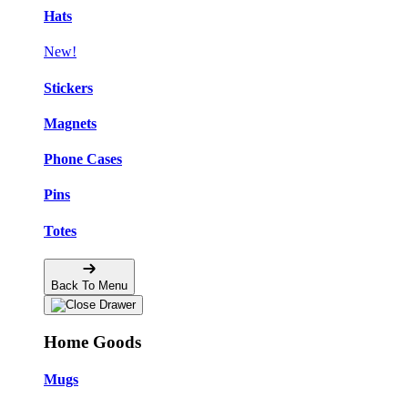
Hats
New!
Stickers
Magnets
Phone Cases
Pins
Totes
Back To Menu
Home Goods
Mugs