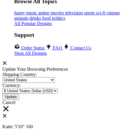
Browse All Topics
funny
music
anime
movies
television
sports
sci-fi
vintage
animals
drinks
food
politics
All Popular Designs
Support
Order Status
FAQ
Contact Us
Shop All Designs
Update Your Browsing Preferences
Shipping Country:
Currency:
Cancel
Katie:
5'10"
160