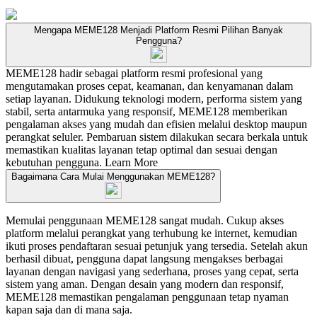
Mengapa MEME128 Menjadi Platform Resmi Pilihan Banyak
Pengguna?
MEME128 hadir sebagai platform resmi profesional yang
mengutamakan proses cepat, keamanan, dan kenyamanan dalam
setiap layanan. Didukung teknologi modern, performa sistem yang
stabil, serta antarmuka yang responsif, MEME128 memberikan
pengalaman akses yang mudah dan efisien melalui desktop maupun
perangkat seluler. Pembaruan sistem dilakukan secara berkala untuk
memastikan kualitas layanan tetap optimal dan sesuai dengan
kebutuhan pengguna.
Learn More
Bagaimana Cara Mulai Menggunakan MEME128?
Memulai penggunaan MEME128 sangat mudah. Cukup akses
platform melalui perangkat yang terhubung ke internet, kemudian
ikuti proses pendaftaran sesuai petunjuk yang tersedia. Setelah akun
berhasil dibuat, pengguna dapat langsung mengakses berbagai
layanan dengan navigasi yang sederhana, proses yang cepat, serta
sistem yang aman. Dengan desain yang modern dan responsif,
MEME128 memastikan pengalaman penggunaan tetap nyaman
kapan saja dan di mana saja.