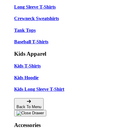
Long Sleeve T-Shirts
Crewneck Sweatshirts
Tank Tops
Baseball T-Shirts
Kids Apparel
Kids T-Shirts
Kids Hoodie
Kids Long Sleeve T-Shirt
Back To Menu
Accessories