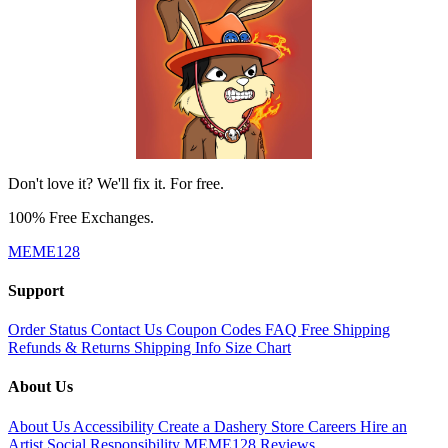
Don't love it? We'll fix it. For free.
100% Free Exchanges.
MEME128
Support
Order Status
Contact Us
Coupon Codes
FAQ
Free Shipping
Refunds & Returns
Shipping Info
Size Chart
About Us
About Us
Accessibility
Create a Dashery Store
Careers
Hire an
Artist
Social Responsibility
MEME128 Reviews