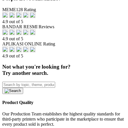
MEME128 Rating
4.9 out of 5
BANDAR RESMI Reviews
4.9 out of 5
APLIKASI ONLINE Rating
4.9 out of 5
Not what you're looking for?
Try another search.
Product Quality
Our Production Team establishes the highest quality standards for
third-party printers who participate in the marketplace to ensure that
every product sold is perfect.