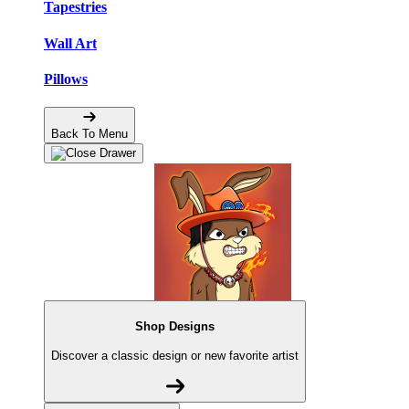
Tapestries
Wall Art
Pillows
Back To Menu
Shop Designs
Discover a classic design or new favorite artist