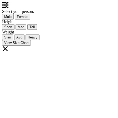
Select your person:
Male
Female
Height
Short
Med
Tall
Weight
Slim
Avg
Heavy
View Size Chart