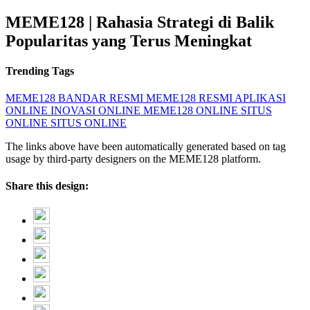
MEME128 | Rahasia Strategi di Balik
Popularitas yang Terus Meningkat
Trending Tags
MEME128
BANDAR RESMI
MEME128 RESMI
APLIKASI
ONLINE
INOVASI ONLINE
MEME128 ONLINE
SITUS
ONLINE
SITUS ONLINE
The links above have been automatically generated based on tag
usage by third-party designers on the MEME128 platform.
Share this design: