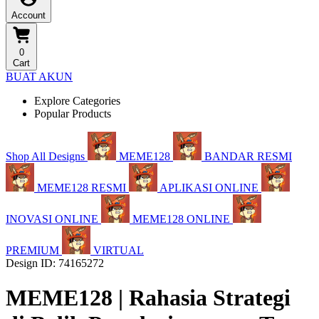
Account
0
Cart
BUAT AKUN
Explore Categories
Popular Products
Shop All Designs
MEME128
BANDAR RESMI
MEME128 RESMI
APLIKASI ONLINE
INOVASI ONLINE
MEME128 ONLINE
PREMIUM
VIRTUAL
Design ID: 74165272
MEME128 | Rahasia Strategi