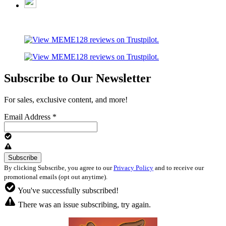
Subscribe to Our Newsletter
For sales, exclusive content, and more!
Email Address
*
By clicking Subscribe, you agree to our
Privacy Policy
and to receive our
promotional emails (opt out anytime).
You've successfully subscribed!
There was an issue subscribing, try again.