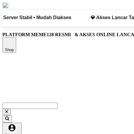
anpa Hambatan
✅ Aman & Terpercaya
PLATFORM MEME128 RESMI
& AKSES ONLINE LANC
Shop