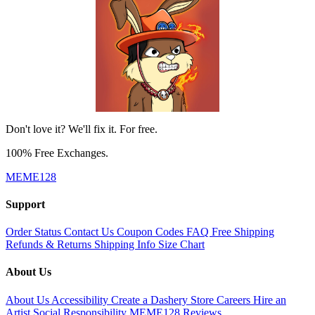
Don't love it? We'll fix it. For free.
100% Free Exchanges.
MEME128
Support
Order Status
Contact Us
Coupon Codes
FAQ
Free Shipping
Refunds & Returns
Shipping Info
Size Chart
About Us
About Us
Accessibility
Create a Dashery Store
Careers
Hire an
Artist
Social Responsibility
MEME128 Reviews