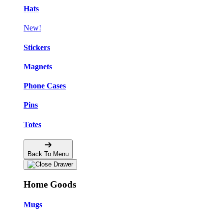
Hats
New!
Stickers
Magnets
Phone Cases
Pins
Totes
Back To Menu
Home Goods
Mugs