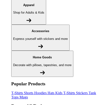
Apparel
Shop for Adults & Kids
Accessories
Express yourself with stickers and more
Home Goods
Decorate with pillows, tapestries, and more
Popular Products
T-Shirts
Shorts
Hoodies
Hats
Kids T-Shirts
Stickers
Tank
Tops
Mugs