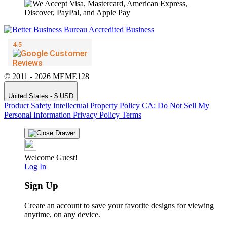
© 2011 - 2026 MEME128
United States - $ USD
Product Safety
Intellectual Property Policy
CA: Do Not Sell My
Personal Information
Privacy Policy
Terms
Welcome Guest!
Log In
Sign Up
Create an account to save your favorite designs for viewing
anytime, on any device.