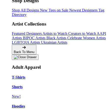
Shop Designs
Shop All Designs
New Tees on Sale
Newest Designers
Tag
Directory
Artist Collections
Featured Designers
Artists to Watch
Creators to Watch
AAPI
Artists
BIPOC Artists
Black Artists
Celebrate Women Artists
LGBTQIA Artists
Ukrainian Artists
Back To Menu
Adult Apparel
T-Shirts
Shorts
New!
Hoodies