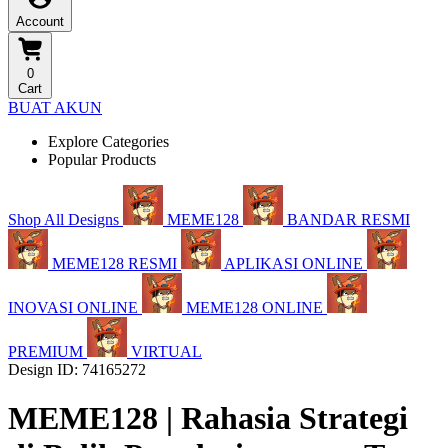
Account
0
Cart
BUAT AKUN
Explore Categories
Popular Products
Shop All Designs
MEME128
BANDAR RESMI
MEME128 RESMI
APLIKASI ONLINE
INOVASI ONLINE
MEME128 ONLINE
PREMIUM
VIRTUAL
Design ID: 74165272
MEME128 | Rahasia Strategi