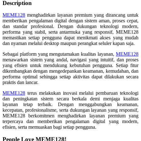
Description
MEME128
menghadirkan layanan premium yang dirancang untuk
memberikan pengalaman digital dengan sistem aman, proses cepat,
dan standar profesional. Dengan dukungan teknologi modern,
performa yang stabil, serta antarmuka yang responsif, MEME128
memastikan setiap pengguna dapat menikmati akses yang mudah
dan nyaman melalui desktop maupun perangkat seluler kapan saja.
Sebagai platform yang mengutamakan kualitas layanan,
MEME128
menawarkan sistem yang andal, navigasi yang intuitif, dan proses
yang efisien untuk mendukung kebutuhan pengguna. Setiap fitur
dikembangkan dengan mengedepankan keamanan, kemudahan, dan
performa optimal sehingga setiap aktivitas dapat dilakukan secara
praktis dan lancar.
MEME128
terus melakukan inovasi melalui pembaruan teknologi
dan peningkatan sistem secara berkala demi menjaga kualitas
layanan tetap terbaik. Dengan menggabungkan keamanan,
kecepatan, profesionalisme, serta dukungan layanan yang responsif,
MEME128 berkomitmen menghadirkan layanan premium yang
terpercaya dan memberikan pengalaman digital yang modern,
efisien, serta memuaskan bagi setiap pengguna.
People Love MEME128!