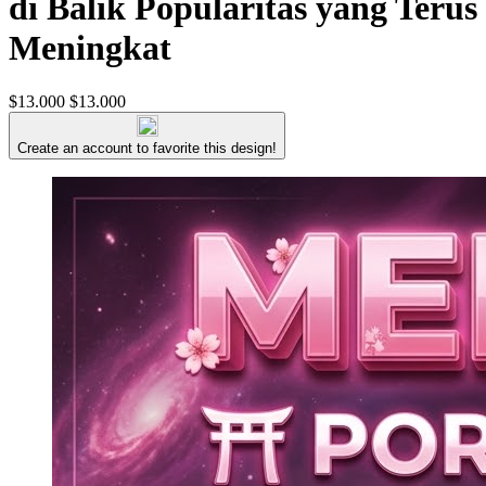
di Balik Popularitas yang Terus
Meningkat
$13.000
$13.000
Create an account to favorite this design!