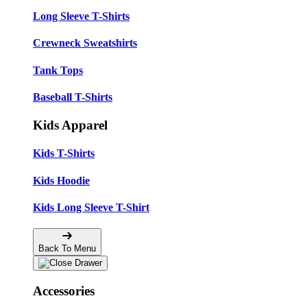
Long Sleeve T-Shirts
Crewneck Sweatshirts
Tank Tops
Baseball T-Shirts
Kids Apparel
Kids T-Shirts
Kids Hoodie
Kids Long Sleeve T-Shirt
Back To Menu
Accessories