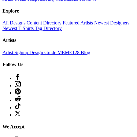
Explore
All Designs
Content Directory
Featured Artists
Newest Designers
Newest T-Shirts
Tag Directory
Artists
Artist Signup
Design Guide
MEME128 Blog
Follow Us
We Accept