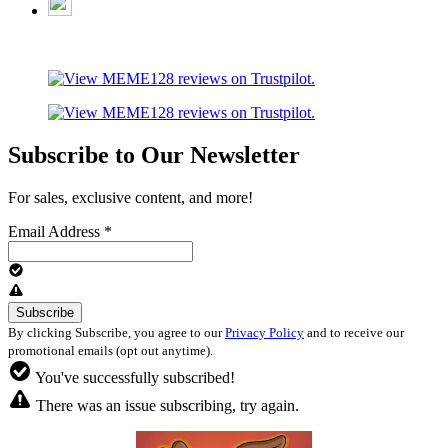
Subscribe to Our Newsletter
For sales, exclusive content, and more!
Email Address
*
By clicking Subscribe, you agree to our
Privacy Policy
and to receive our
promotional emails (opt out anytime).
You've successfully subscribed!
There was an issue subscribing, try again.