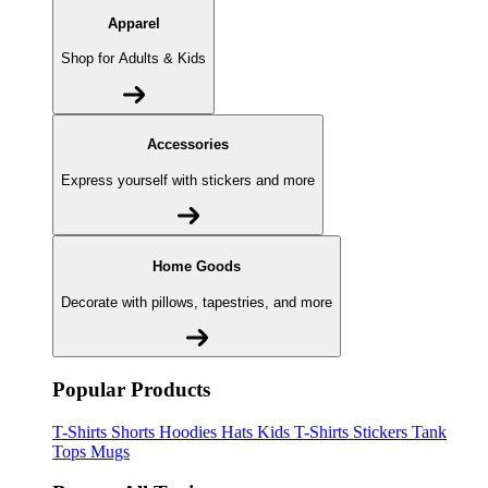
Apparel
Shop for Adults & Kids
Accessories
Express yourself with stickers and more
Home Goods
Decorate with pillows, tapestries, and more
Popular Products
T-Shirts
Shorts
Hoodies
Hats
Kids T-Shirts
Stickers
Tank
Tops
Mugs