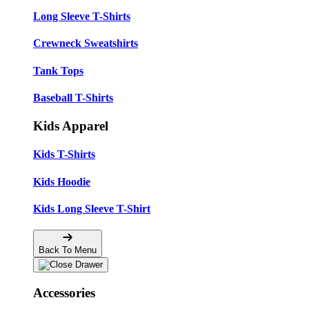
Long Sleeve T-Shirts
Crewneck Sweatshirts
Tank Tops
Baseball T-Shirts
Kids Apparel
Kids T-Shirts
Kids Hoodie
Kids Long Sleeve T-Shirt
Back To Menu
Accessories