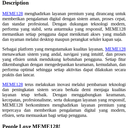
Description
MEME128
menghadirkan layanan premium yang dirancang untuk
memberikan pengalaman digital dengan sistem aman, proses cepat,
dan standar profesional. Dengan dukungan teknologi modern,
performa yang stabil, serta antarmuka yang responsif, MEME128
memastikan setiap pengguna dapat menikmati akses yang mudah
dan nyaman melalui desktop maupun perangkat seluler kapan saja.
Sebagai platform yang mengutamakan kualitas layanan,
MEME128
menawarkan sistem yang andal, navigasi yang intuitif, dan proses
yang efisien untuk mendukung kebutuhan pengguna. Setiap fitur
dikembangkan dengan mengedepankan keamanan, kemudahan, dan
performa optimal sehingga setiap aktivitas dapat dilakukan secara
praktis dan lancar.
MEME128
terus melakukan inovasi melalui pembaruan teknologi
dan peningkatan sistem secara berkala demi menjaga kualitas
layanan tetap terbaik. Dengan menggabungkan keamanan,
kecepatan, profesionalisme, serta dukungan layanan yang responsif,
MEME128 berkomitmen menghadirkan layanan premium yang
terpercaya dan memberikan pengalaman digital yang modern,
efisien, serta memuaskan bagi setiap pengguna.
People Love MEME128!