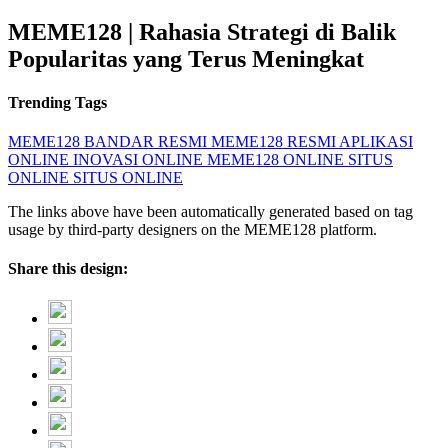
MEME128 | Rahasia Strategi di Balik
Popularitas yang Terus Meningkat
Trending Tags
MEME128
BANDAR RESMI
MEME128 RESMI
APLIKASI
ONLINE
INOVASI ONLINE
MEME128 ONLINE
SITUS
ONLINE
SITUS ONLINE
The links above have been automatically generated based on tag
usage by third-party designers on the MEME128 platform.
Share this design: