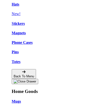
Hats
New!
Stickers
Magnets
Phone Cases
Pins
Totes
Back To Menu
Home Goods
Mugs