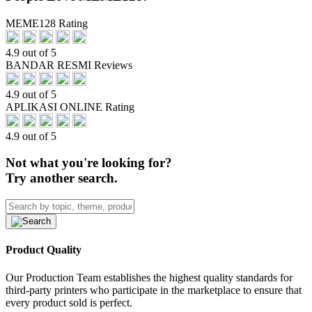
MEME128 Rating
4.9 out of 5
BANDAR RESMI Reviews
4.9 out of 5
APLIKASI ONLINE Rating
4.9 out of 5
Not what you're looking for?
Try another search.
Product Quality
Our Production Team establishes the highest quality standards for
third-party printers who participate in the marketplace to ensure that
every product sold is perfect.