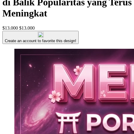
di Balik Popularitas yang Terus
Meningkat
$13.000
$13.000
Create an account to favorite this design!