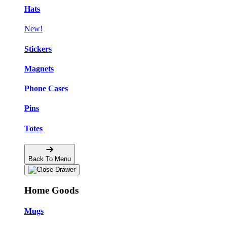
Hats
New!
Stickers
Magnets
Phone Cases
Pins
Totes
Back To Menu
Home Goods
Mugs