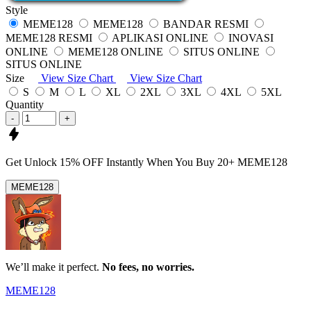
Style
MEME128
MEME128
BANDAR RESMI
MEME128 RESMI
APLIKASI ONLINE
INOVASI
ONLINE
MEME128 ONLINE
SITUS ONLINE
SITUS ONLINE
Size
View Size Chart
View Size Chart
S
M
L
XL
2XL
3XL
4XL
5XL
Quantity
-
+
Get
Unlock 15%
OFF Instantly When You Buy
20+ MEME128
MEME128
We’ll make it perfect.
No fees, no worries.
MEME128