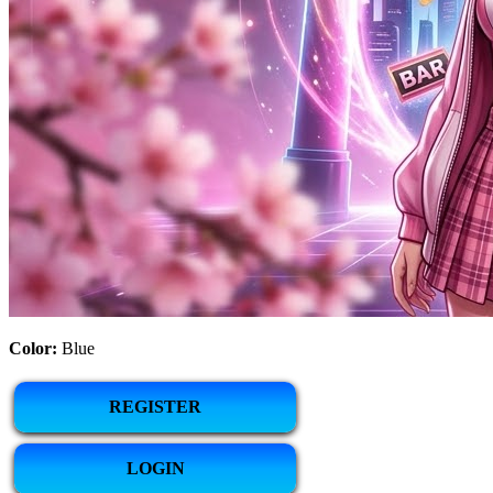
Color:
Blue
REGISTER
LOGIN