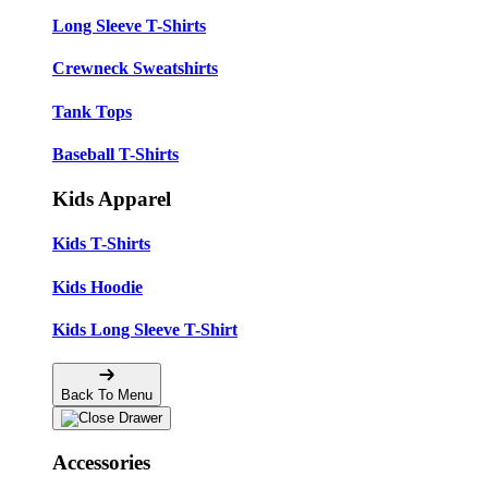
Long Sleeve T-Shirts
Crewneck Sweatshirts
Tank Tops
Baseball T-Shirts
Kids Apparel
Kids T-Shirts
Kids Hoodie
Kids Long Sleeve T-Shirt
Back To Menu
Accessories