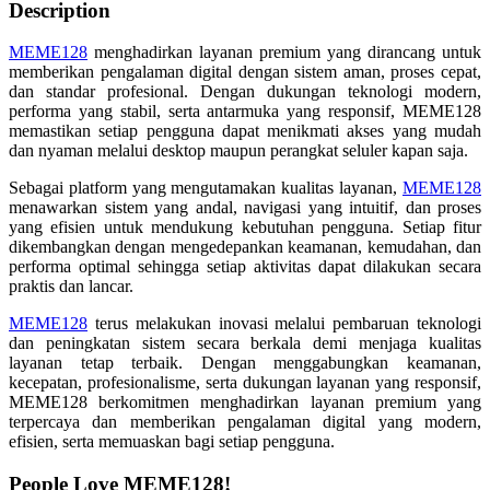
Description
MEME128
menghadirkan layanan premium yang dirancang untuk
memberikan pengalaman digital dengan sistem aman, proses cepat,
dan standar profesional. Dengan dukungan teknologi modern,
performa yang stabil, serta antarmuka yang responsif, MEME128
memastikan setiap pengguna dapat menikmati akses yang mudah
dan nyaman melalui desktop maupun perangkat seluler kapan saja.
Sebagai platform yang mengutamakan kualitas layanan,
MEME128
menawarkan sistem yang andal, navigasi yang intuitif, dan proses
yang efisien untuk mendukung kebutuhan pengguna. Setiap fitur
dikembangkan dengan mengedepankan keamanan, kemudahan, dan
performa optimal sehingga setiap aktivitas dapat dilakukan secara
praktis dan lancar.
MEME128
terus melakukan inovasi melalui pembaruan teknologi
dan peningkatan sistem secara berkala demi menjaga kualitas
layanan tetap terbaik. Dengan menggabungkan keamanan,
kecepatan, profesionalisme, serta dukungan layanan yang responsif,
MEME128 berkomitmen menghadirkan layanan premium yang
terpercaya dan memberikan pengalaman digital yang modern,
efisien, serta memuaskan bagi setiap pengguna.
People Love MEME128!