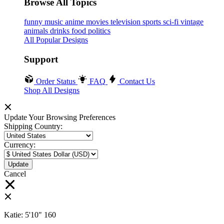
Browse All Topics
funny
music
anime
movies
television
sports
sci-fi
vintage
animals
drinks
food
politics
All Popular Designs
Support
Order Status
FAQ
Contact Us
Shop All Designs
Update Your Browsing Preferences
Shipping Country:
Currency:
Cancel
Katie:
5'10"
160