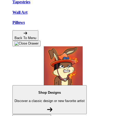
Tapestries
Wall Art
Pillows
Back To Menu
Shop Designs
Discover a classic design or new favorite artist