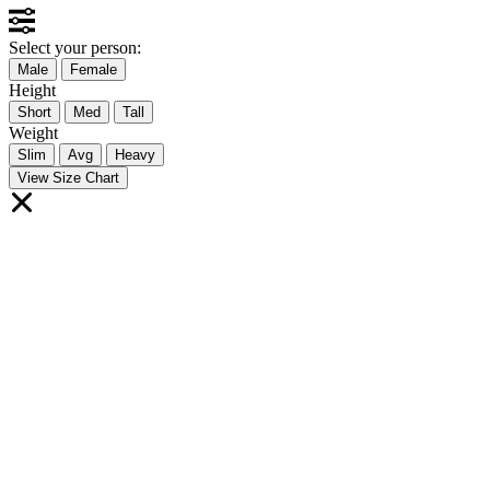
Select your person:
Male
Female
Height
Short
Med
Tall
Weight
Slim
Avg
Heavy
View Size Chart