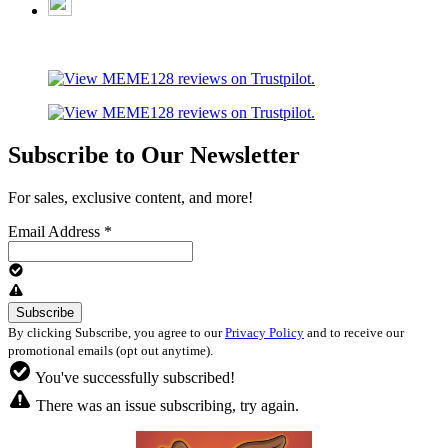
Subscribe to Our Newsletter
For sales, exclusive content, and more!
Email Address
*
By clicking Subscribe, you agree to our
Privacy Policy
and to receive our
promotional emails (opt out anytime).
You've successfully subscribed!
There was an issue subscribing, try again.