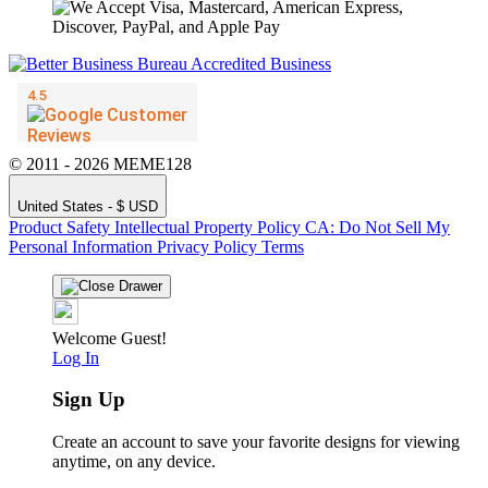
© 2011 - 2026 MEME128
United States - $ USD
Product Safety
Intellectual Property Policy
CA: Do Not Sell My
Personal Information
Privacy Policy
Terms
Welcome Guest!
Log In
Sign Up
Create an account to save your favorite designs for viewing
anytime, on any device.