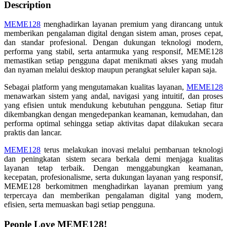
Description
MEME128
menghadirkan layanan premium yang dirancang untuk
memberikan pengalaman digital dengan sistem aman, proses cepat,
dan standar profesional. Dengan dukungan teknologi modern,
performa yang stabil, serta antarmuka yang responsif, MEME128
memastikan setiap pengguna dapat menikmati akses yang mudah
dan nyaman melalui desktop maupun perangkat seluler kapan saja.
Sebagai platform yang mengutamakan kualitas layanan,
MEME128
menawarkan sistem yang andal, navigasi yang intuitif, dan proses
yang efisien untuk mendukung kebutuhan pengguna. Setiap fitur
dikembangkan dengan mengedepankan keamanan, kemudahan, dan
performa optimal sehingga setiap aktivitas dapat dilakukan secara
praktis dan lancar.
MEME128
terus melakukan inovasi melalui pembaruan teknologi
dan peningkatan sistem secara berkala demi menjaga kualitas
layanan tetap terbaik. Dengan menggabungkan keamanan,
kecepatan, profesionalisme, serta dukungan layanan yang responsif,
MEME128 berkomitmen menghadirkan layanan premium yang
terpercaya dan memberikan pengalaman digital yang modern,
efisien, serta memuaskan bagi setiap pengguna.
People Love MEME128!