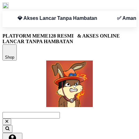
✅ Aman & Terpercaya
PLATFORM MEME128 RESMI
& AKSES ONLINE
LANCAR TANPA HAMBATAN
Shop