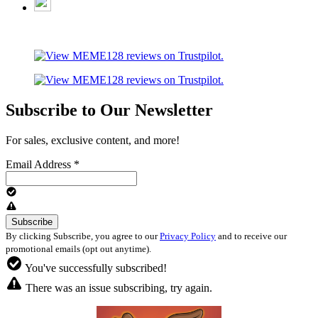
Subscribe to Our Newsletter
For sales, exclusive content, and more!
Email Address
*
By clicking Subscribe, you agree to our
Privacy Policy
and to receive our
promotional emails (opt out anytime).
You've successfully subscribed!
There was an issue subscribing, try again.