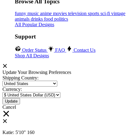
Browse All Topics
funny
music
anime
movies
television
sports
sci-fi
vintage
animals
drinks
food
politics
All Popular Designs
Support
Order Status
FAQ
Contact Us
Shop All Designs
Update Your Browsing Preferences
Shipping Country:
Currency:
Cancel
Katie:
5'10"
160