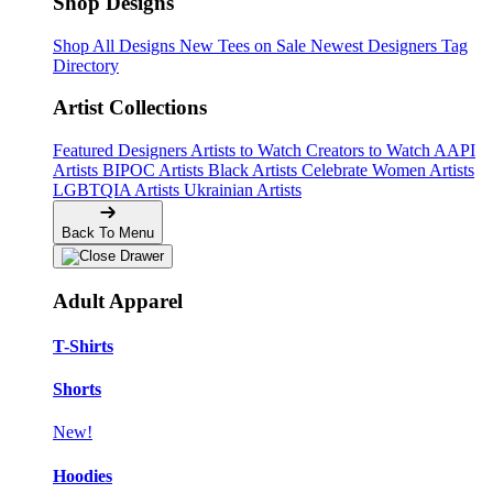
Shop Designs
Shop All Designs
New Tees on Sale
Newest Designers
Tag
Directory
Artist Collections
Featured Designers
Artists to Watch
Creators to Watch
AAPI
Artists
BIPOC Artists
Black Artists
Celebrate Women Artists
LGBTQIA Artists
Ukrainian Artists
Back To Menu
Adult Apparel
T-Shirts
Shorts
New!
Hoodies