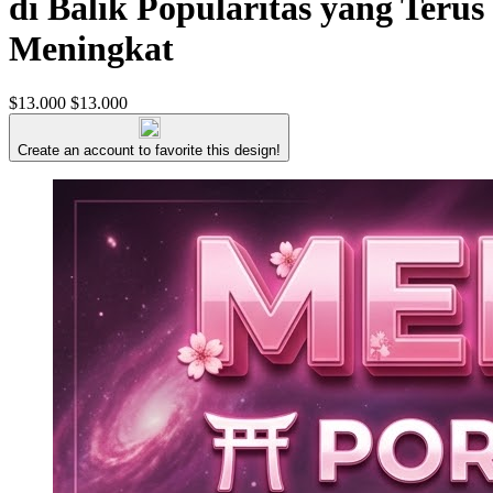
di Balik Popularitas yang Terus
Meningkat
$13.000
$13.000
Create an account to favorite this design!