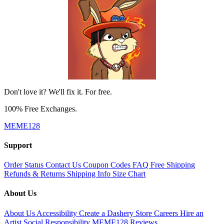
Don't love it? We'll fix it. For free.
100% Free Exchanges.
MEME128
Support
Order Status
Contact Us
Coupon Codes
FAQ
Free Shipping
Refunds & Returns
Shipping Info
Size Chart
About Us
About Us
Accessibility
Create a Dashery Store
Careers
Hire an
Artist
Social Responsibility
MEME128 Reviews