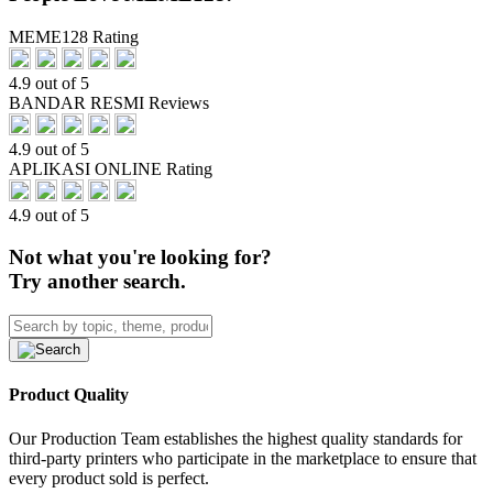
MEME128 Rating
4.9 out of 5
BANDAR RESMI Reviews
4.9 out of 5
APLIKASI ONLINE Rating
4.9 out of 5
Not what you're looking for?
Try another search.
Product Quality
Our Production Team establishes the highest quality standards for
third-party printers who participate in the marketplace to ensure that
every product sold is perfect.