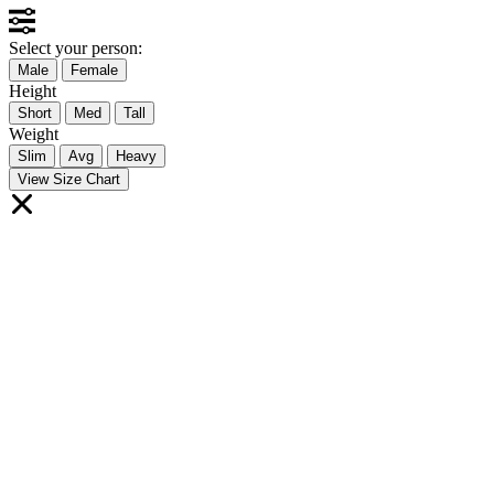
Select your person:
Male
Female
Height
Short
Med
Tall
Weight
Slim
Avg
Heavy
View Size Chart