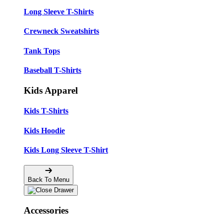
Long Sleeve T-Shirts
Crewneck Sweatshirts
Tank Tops
Baseball T-Shirts
Kids Apparel
Kids T-Shirts
Kids Hoodie
Kids Long Sleeve T-Shirt
Back To Menu
Accessories