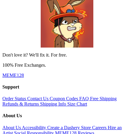
Don't love it? We'll fix it. For free.
100% Free Exchanges.
MEME128
Support
Order Status
Contact Us
Coupon Codes
FAQ
Free Shipping
Refunds & Returns
Shipping Info
Size Chart
About Us
About Us
Accessibility
Create a Dashery Store
Careers
Hire an
Artist
Social Responsibility
MEME128 Reviews