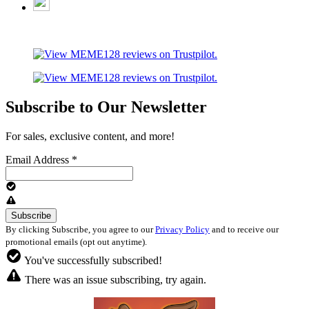
Subscribe to Our Newsletter
For sales, exclusive content, and more!
Email Address
*
By clicking Subscribe, you agree to our
Privacy Policy
and to receive our
promotional emails (opt out anytime).
You've successfully subscribed!
There was an issue subscribing, try again.