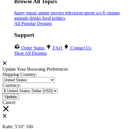
Browse All Topics
funny
music
anime
movies
television
sports
sci-fi
vintage
animals
drinks
food
politics
All Popular Designs
Support
Order Status
FAQ
Contact Us
Shop All Designs
Update Your Browsing Preferences
Shipping Country:
Currency:
Cancel
Katie:
5'10"
160