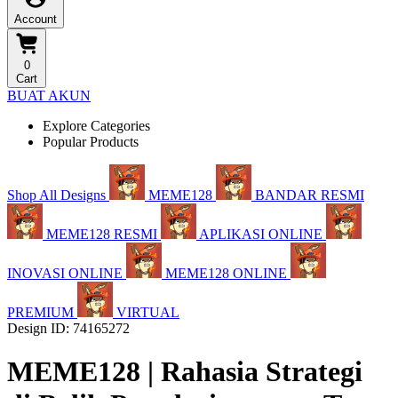
Account
0
Cart
BUAT AKUN
Explore Categories
Popular Products
Shop All Designs
MEME128
BANDAR RESMI
MEME128 RESMI
APLIKASI ONLINE
INOVASI ONLINE
MEME128 ONLINE
PREMIUM
VIRTUAL
Design ID: 74165272
MEME128 | Rahasia Strategi