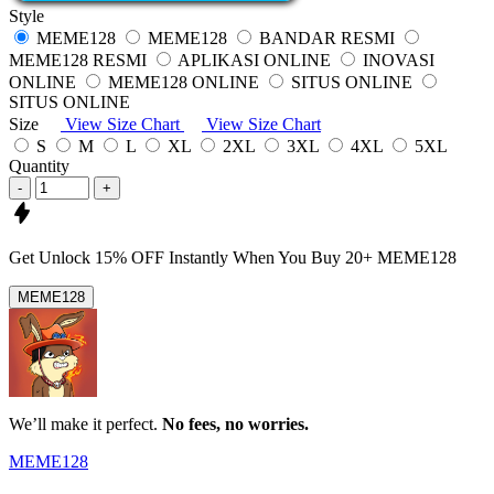
Style
MEME128
MEME128
BANDAR RESMI
MEME128 RESMI
APLIKASI ONLINE
INOVASI
ONLINE
MEME128 ONLINE
SITUS ONLINE
SITUS ONLINE
Size
View Size Chart
View Size Chart
S
M
L
XL
2XL
3XL
4XL
5XL
Quantity
-
+
Get
Unlock 15%
OFF Instantly When You Buy
20+ MEME128
MEME128
We’ll make it perfect.
No fees, no worries.
MEME128