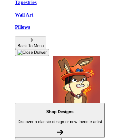
Tapestries
Wall Art
Pillows
Back To Menu
Shop Designs
Discover a classic design or new favorite artist