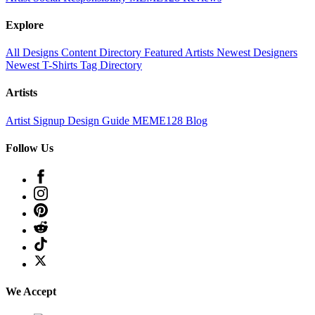
Explore
All Designs
Content Directory
Featured Artists
Newest Designers
Newest T-Shirts
Tag Directory
Artists
Artist Signup
Design Guide
MEME128 Blog
Follow Us
We Accept