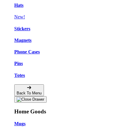
Hats
New!
Stickers
Magnets
Phone Cases
Pins
Totes
Back To Menu
Home Goods
Mugs