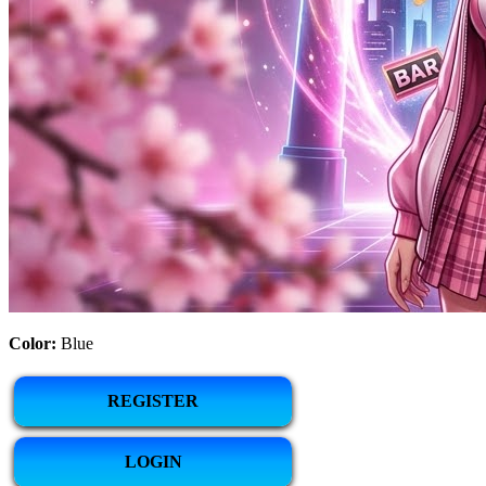
Color:
Blue
REGISTER
LOGIN