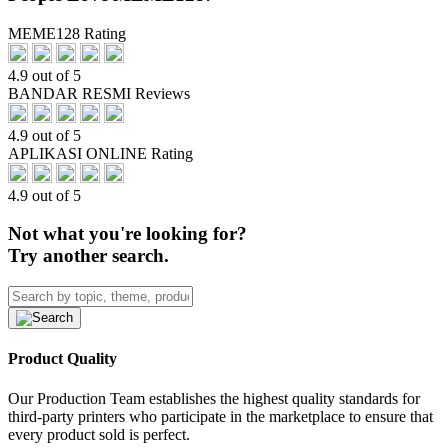
MEME128 Rating
4.9 out of 5
BANDAR RESMI Reviews
4.9 out of 5
APLIKASI ONLINE Rating
4.9 out of 5
Not what you're looking for?
Try another search.
Product Quality
Our Production Team establishes the highest quality standards for
third-party printers who participate in the marketplace to ensure that
every product sold is perfect.