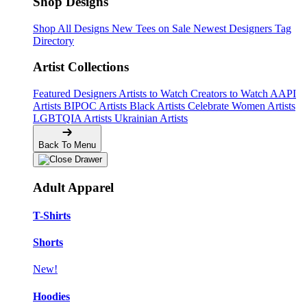
Shop Designs
Shop All Designs
New Tees on Sale
Newest Designers
Tag
Directory
Artist Collections
Featured Designers
Artists to Watch
Creators to Watch
AAPI
Artists
BIPOC Artists
Black Artists
Celebrate Women Artists
LGBTQIA Artists
Ukrainian Artists
Back To Menu
Adult Apparel
T-Shirts
Shorts
New!
Hoodies