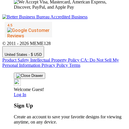
© 2011 - 2026 MEME128
United States - $ USD
Product Safety
Intellectual Property Policy
CA: Do Not Sell My
Personal Information
Privacy Policy
Terms
Welcome Guest!
Log In
Sign Up
Create an account to save your favorite designs for viewing
anytime, on any device.