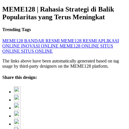
MEME128 | Rahasia Strategi di Balik
Popularitas yang Terus Meningkat
Trending Tags
MEME128
BANDAR RESMI
MEME128 RESMI
APLIKASI
ONLINE
INOVASI ONLINE
MEME128 ONLINE
SITUS
ONLINE
SITUS ONLINE
The links above have been automatically generated based on tag
usage by third-party designers on the MEME128 platform.
Share this design: