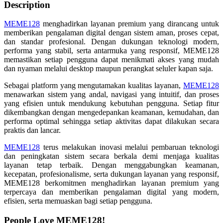
Description
MEME128
menghadirkan layanan premium yang dirancang untuk
memberikan pengalaman digital dengan sistem aman, proses cepat,
dan standar profesional. Dengan dukungan teknologi modern,
performa yang stabil, serta antarmuka yang responsif, MEME128
memastikan setiap pengguna dapat menikmati akses yang mudah
dan nyaman melalui desktop maupun perangkat seluler kapan saja.
Sebagai platform yang mengutamakan kualitas layanan,
MEME128
menawarkan sistem yang andal, navigasi yang intuitif, dan proses
yang efisien untuk mendukung kebutuhan pengguna. Setiap fitur
dikembangkan dengan mengedepankan keamanan, kemudahan, dan
performa optimal sehingga setiap aktivitas dapat dilakukan secara
praktis dan lancar.
MEME128
terus melakukan inovasi melalui pembaruan teknologi
dan peningkatan sistem secara berkala demi menjaga kualitas
layanan tetap terbaik. Dengan menggabungkan keamanan,
kecepatan, profesionalisme, serta dukungan layanan yang responsif,
MEME128 berkomitmen menghadirkan layanan premium yang
terpercaya dan memberikan pengalaman digital yang modern,
efisien, serta memuaskan bagi setiap pengguna.
People Love MEME128!