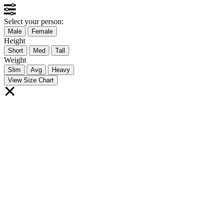
Select your person:
Male
Female
Height
Short
Med
Tall
Weight
Slim
Avg
Heavy
View Size Chart