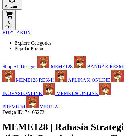
Account
0
Cart
BUAT AKUN
Explore Categories
Popular Products
Shop All Designs
MEME128
BANDAR RESMI
MEME128 RESMI
APLIKASI ONLINE
INOVASI ONLINE
MEME128 ONLINE
PREMIUM
VIRTUAL
Design ID: 74165272
MEME128 | Rahasia Strategi