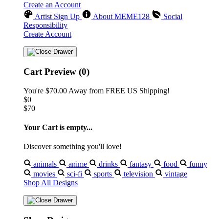
Create an Account
Artist Sign Up
About MEME128
Social
Responsibility
Create Account
Cart Preview (0)
You're
$70.00
Away from
FREE US Shipping!
$0
$70
Your Cart is empty...
Discover something you'll love!
animals
anime
drinks
fantasy
food
funny
movies
sci-fi
sports
television
vintage
Shop All Designs