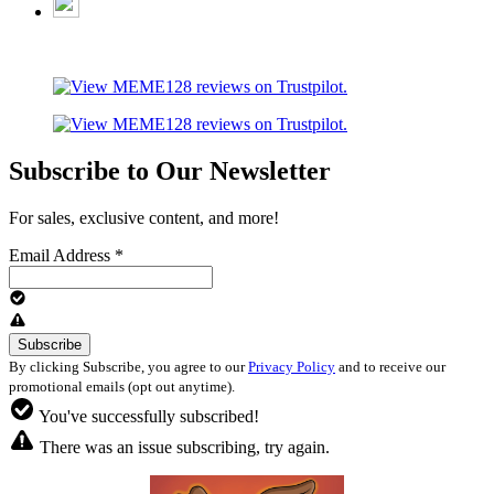
Subscribe to Our Newsletter
For sales, exclusive content, and more!
Email Address
*
By clicking Subscribe, you agree to our
Privacy Policy
and to receive our
promotional emails (opt out anytime).
You've successfully subscribed!
There was an issue subscribing, try again.