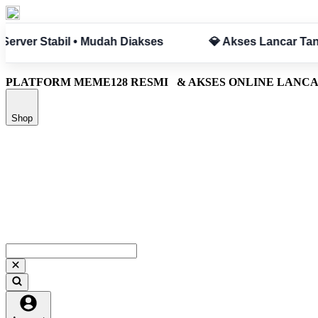
npa Hambatan
✅ Aman & Terpercaya
PLATFORM MEME128 RESMI
& AKSES ONLINE LANC
Shop