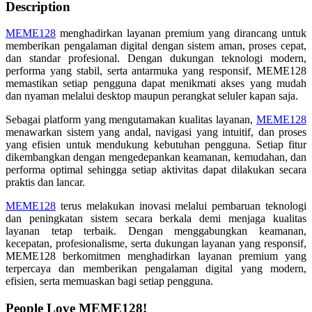
Description
MEME128
menghadirkan layanan premium yang dirancang untuk
memberikan pengalaman digital dengan sistem aman, proses cepat,
dan standar profesional. Dengan dukungan teknologi modern,
performa yang stabil, serta antarmuka yang responsif, MEME128
memastikan setiap pengguna dapat menikmati akses yang mudah
dan nyaman melalui desktop maupun perangkat seluler kapan saja.
Sebagai platform yang mengutamakan kualitas layanan,
MEME128
menawarkan sistem yang andal, navigasi yang intuitif, dan proses
yang efisien untuk mendukung kebutuhan pengguna. Setiap fitur
dikembangkan dengan mengedepankan keamanan, kemudahan, dan
performa optimal sehingga setiap aktivitas dapat dilakukan secara
praktis dan lancar.
MEME128
terus melakukan inovasi melalui pembaruan teknologi
dan peningkatan sistem secara berkala demi menjaga kualitas
layanan tetap terbaik. Dengan menggabungkan keamanan,
kecepatan, profesionalisme, serta dukungan layanan yang responsif,
MEME128 berkomitmen menghadirkan layanan premium yang
terpercaya dan memberikan pengalaman digital yang modern,
efisien, serta memuaskan bagi setiap pengguna.
People Love MEME128!