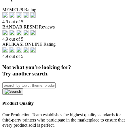
MEME128 Rating
4.9 out of 5
BANDAR RESMI Reviews
4.9 out of 5
APLIKASI ONLINE Rating
4.9 out of 5
Not what you're looking for?
Try another search.
Product Quality
Our Production Team establishes the highest quality standards for
third-party printers who participate in the marketplace to ensure that
every product sold is perfect.