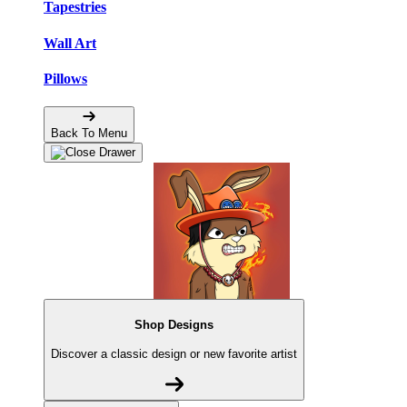
Tapestries
Wall Art
Pillows
Back To Menu
Shop Designs
Discover a classic design or new favorite artist