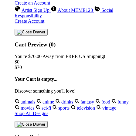
Create an Account
Artist Sign Up
About MEME128
Social
Responsibility
Create Account
Cart Preview (0)
You're
$70.00
Away from
FREE US Shipping!
$0
$70
Your Cart is empty...
Discover something you'll love!
animals
anime
drinks
fantasy
food
funny
movies
sci-fi
sports
television
vintage
Shop All Designs