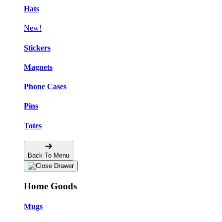
Hats
New!
Stickers
Magnets
Phone Cases
Pins
Totes
Back To Menu
Home Goods
Mugs