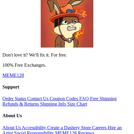
Don't love it? We'll fix it. For free.
100% Free Exchanges.
MEME128
Support
Order Status
Contact Us
Coupon Codes
FAQ
Free Shipping
Refunds & Returns
Shipping Info
Size Chart
About Us
About Us
Accessibility
Create a Dashery Store
Careers
Hire an
Artist
Social Responsibility
MEME128 Reviews