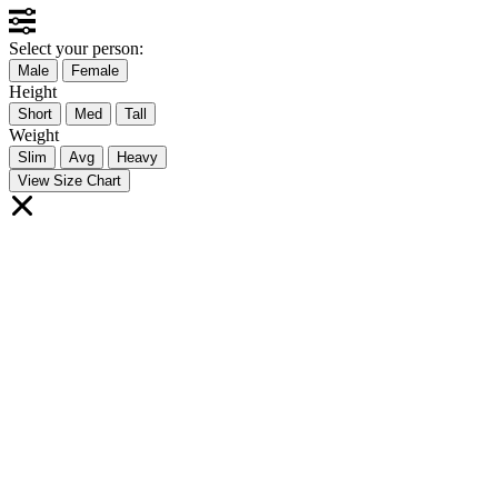
Select your person:
Male
Female
Height
Short
Med
Tall
Weight
Slim
Avg
Heavy
View Size Chart