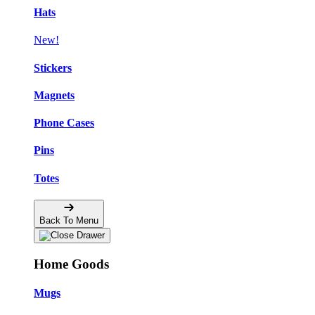
Hats
New!
Stickers
Magnets
Phone Cases
Pins
Totes
Back To Menu
Home Goods
Mugs