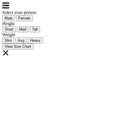
Select your person:
Male
Female
Height
Short
Med
Tall
Weight
Slim
Avg
Heavy
View Size Chart