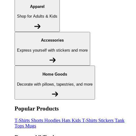
Apparel
Shop for Adults & Kids
Accessories
Express yourself with stickers and more
Home Goods
Decorate with pillows, tapestries, and more
Popular Products
T-Shirts
Shorts
Hoodies
Hats
Kids T-Shirts
Stickers
Tank
Tops
Mugs