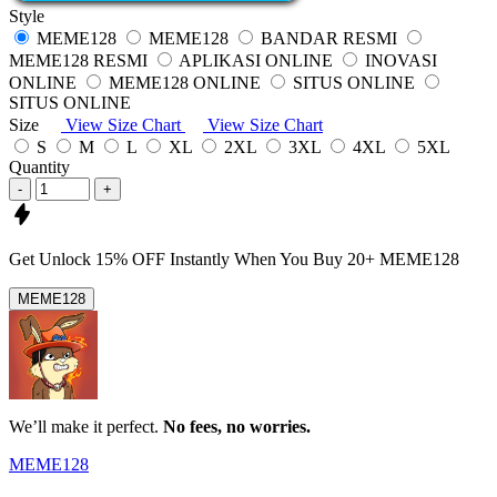
Style
MEME128
MEME128
BANDAR RESMI
MEME128 RESMI
APLIKASI ONLINE
INOVASI
ONLINE
MEME128 ONLINE
SITUS ONLINE
SITUS ONLINE
Size
View Size Chart
View Size Chart
S
M
L
XL
2XL
3XL
4XL
5XL
Quantity
-
+
Get
Unlock 15%
OFF Instantly When You Buy
20+ MEME128
MEME128
We’ll make it perfect.
No fees, no worries.
MEME128