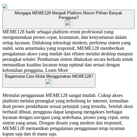
Mengapa MEME128 Menjadi Platform Resmi Pilihan Banyak
Pengguna?
MEME128 hadir sebagai platform resmi profesional yang
mengutamakan proses cepat, keamanan, dan kenyamanan dalam
setiap layanan. Didukung teknologi modern, performa sistem yang
stabil, serta antarmuka yang responsif, MEME128 memberikan
pengalaman akses yang mudah dan efisien melalui desktop maupun
perangkat seluler. Pembaruan sistem dilakukan secara berkala untuk
memastikan kualitas layanan tetap optimal dan sesuai dengan
kebutuhan pengguna.
Learn More
Bagaimana Cara Mulai Menggunakan MEME128?
Memulai penggunaan MEME128 sangat mudah. Cukup akses
platform melalui perangkat yang terhubung ke internet, kemudian
ikuti proses pendaftaran sesuai petunjuk yang tersedia. Setelah akun
berhasil dibuat, pengguna dapat langsung mengakses berbagai
layanan dengan navigasi yang sederhana, proses yang cepat, serta
sistem yang aman. Dengan desain yang modern dan responsif,
MEME128 memastikan pengalaman penggunaan tetap nyaman
kapan saja dan di mana saja.