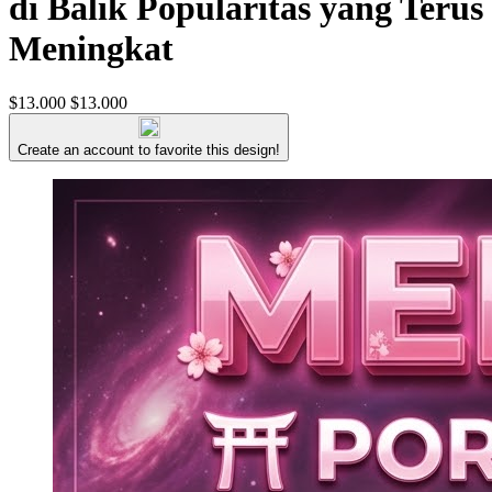
di Balik Popularitas yang Terus
Meningkat
$13.000
$13.000
Create an account to favorite this design!