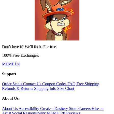
Don't love it? We'll fix it. For free.
100% Free Exchanges.
MEME128
Support
Order Status
Contact Us
Coupon Codes
FAQ
Free Shipping
Refunds & Returns
Shipping Info
Size Chart
About Us
About Us
Accessibility
Create a Dashery Store
Careers
Hire an
Artist
Social Responsibility
MEME128 Reviews