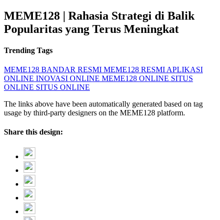
MEME128 | Rahasia Strategi di Balik
Popularitas yang Terus Meningkat
Trending Tags
MEME128
BANDAR RESMI
MEME128 RESMI
APLIKASI
ONLINE
INOVASI ONLINE
MEME128 ONLINE
SITUS
ONLINE
SITUS ONLINE
The links above have been automatically generated based on tag
usage by third-party designers on the MEME128 platform.
Share this design: