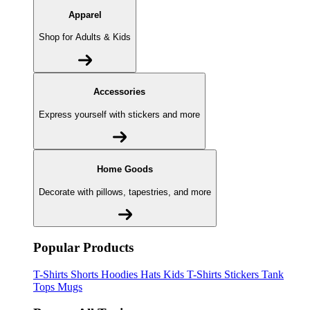
Apparel
Shop for Adults & Kids
Accessories
Express yourself with stickers and more
Home Goods
Decorate with pillows, tapestries, and more
Popular Products
T-Shirts
Shorts
Hoodies
Hats
Kids T-Shirts
Stickers
Tank
Tops
Mugs