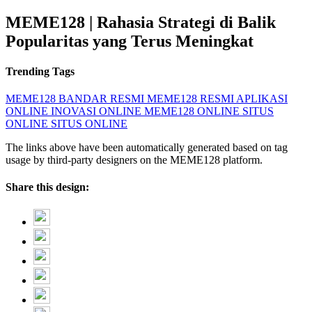
MEME128 | Rahasia Strategi di Balik
Popularitas yang Terus Meningkat
Trending Tags
MEME128
BANDAR RESMI
MEME128 RESMI
APLIKASI
ONLINE
INOVASI ONLINE
MEME128 ONLINE
SITUS
ONLINE
SITUS ONLINE
The links above have been automatically generated based on tag
usage by third-party designers on the MEME128 platform.
Share this design: