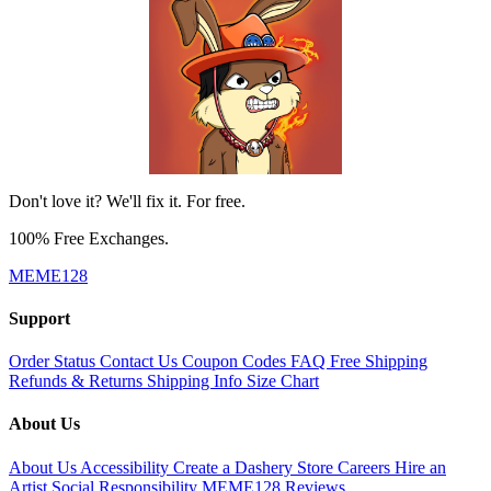
Don't love it? We'll fix it. For free.
100% Free Exchanges.
MEME128
Support
Order Status
Contact Us
Coupon Codes
FAQ
Free Shipping
Refunds & Returns
Shipping Info
Size Chart
About Us
About Us
Accessibility
Create a Dashery Store
Careers
Hire an
Artist
Social Responsibility
MEME128 Reviews