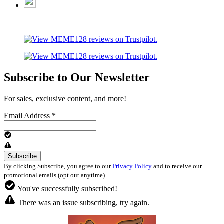
Subscribe to Our Newsletter
For sales, exclusive content, and more!
Email Address
*
By clicking Subscribe, you agree to our
Privacy Policy
and to receive our
promotional emails (opt out anytime).
You've successfully subscribed!
There was an issue subscribing, try again.