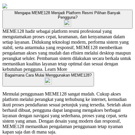
Mengapa MEME128 Menjadi Platform Resmi Pilihan Banyak
Pengguna?
MEME128 hadir sebagai platform resmi profesional yang
mengutamakan proses cepat, keamanan, dan kenyamanan dalam
setiap layanan. Didukung teknologi modern, performa sistem yang
stabil, serta antarmuka yang responsif, MEME128 memberikan
pengalaman akses yang mudah dan efisien melalui desktop maupun
perangkat seluler. Pembaruan sistem dilakukan secara berkala untuk
memastikan kualitas layanan tetap optimal dan sesuai dengan
kebutuhan pengguna.
Learn More
Bagaimana Cara Mulai Menggunakan MEME128?
Memulai penggunaan MEME128 sangat mudah. Cukup akses
platform melalui perangkat yang terhubung ke internet, kemudian
ikuti proses pendaftaran sesuai petunjuk yang tersedia. Setelah akun
berhasil dibuat, pengguna dapat langsung mengakses berbagai
layanan dengan navigasi yang sederhana, proses yang cepat, serta
sistem yang aman. Dengan desain yang modern dan responsif,
MEME128 memastikan pengalaman penggunaan tetap nyaman
kapan saja dan di mana saja.