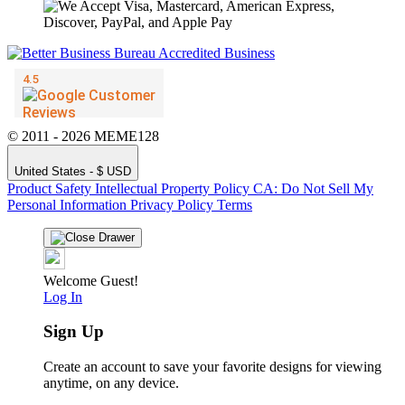
© 2011 - 2026 MEME128
United States - $ USD
Product Safety
Intellectual Property Policy
CA: Do Not Sell My
Personal Information
Privacy Policy
Terms
Welcome Guest!
Log In
Sign Up
Create an account to save your favorite designs for viewing
anytime, on any device.