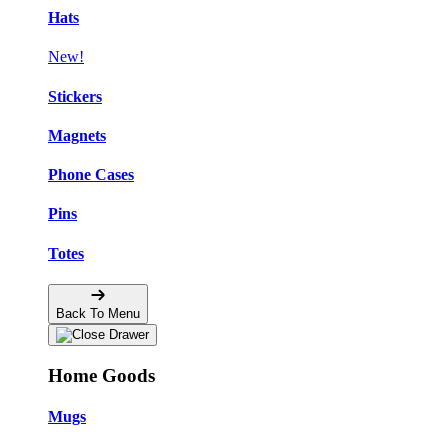
Hats
New!
Stickers
Magnets
Phone Cases
Pins
Totes
Back To Menu
Home Goods
Mugs