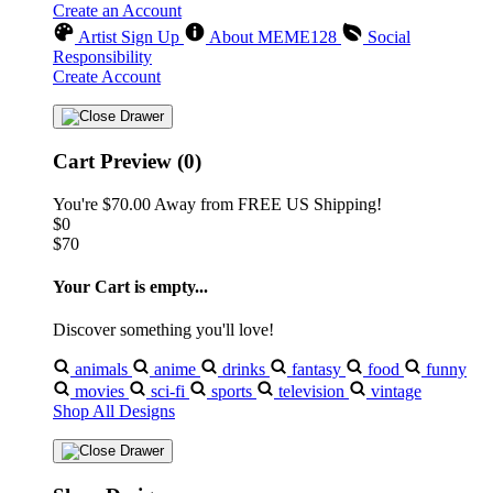
Create an Account
Artist Sign Up
About MEME128
Social
Responsibility
Create Account
Cart Preview (0)
You're
$70.00
Away from
FREE US Shipping!
$0
$70
Your Cart is empty...
Discover something you'll love!
animals
anime
drinks
fantasy
food
funny
movies
sci-fi
sports
television
vintage
Shop All Designs