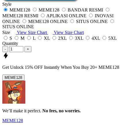
Style
MEME128
MEME128
BANDAR RESMI
MEME128 RESMI
APLIKASI ONLINE
INOVASI
ONLINE
MEME128 ONLINE
SITUS ONLINE
SITUS ONLINE
Size
View Size Chart
View Size Chart
S
M
L
XL
2XL
3XL
4XL
5XL
Quantity
-
+
Get
Unlock 15%
OFF Instantly When You Buy
20+ MEME128
MEME128
We’ll make it perfect.
No fees, no worries.
MEME128