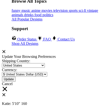
Browse All Topics
funny
music
anime
movies
television
sports
sci-fi
vintage
animals
drinks
food
politics
All Popular Designs
Support
Order Status
FAQ
Contact Us
Shop All Designs
Update Your Browsing Preferences
Shipping Country:
Currency:
Cancel
Katie:
5'10"
160