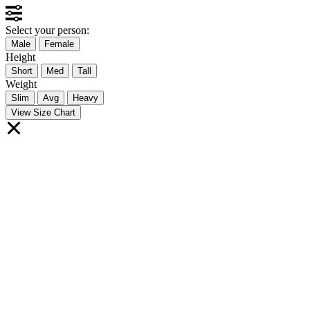
Select your person:
Male
Female
Height
Short
Med
Tall
Weight
Slim
Avg
Heavy
View Size Chart