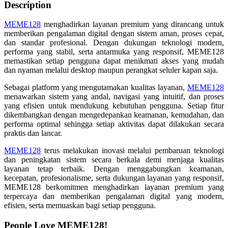
Description
MEME128
menghadirkan layanan premium yang dirancang untuk
memberikan pengalaman digital dengan sistem aman, proses cepat,
dan standar profesional. Dengan dukungan teknologi modern,
performa yang stabil, serta antarmuka yang responsif, MEME128
memastikan setiap pengguna dapat menikmati akses yang mudah
dan nyaman melalui desktop maupun perangkat seluler kapan saja.
Sebagai platform yang mengutamakan kualitas layanan,
MEME128
menawarkan sistem yang andal, navigasi yang intuitif, dan proses
yang efisien untuk mendukung kebutuhan pengguna. Setiap fitur
dikembangkan dengan mengedepankan keamanan, kemudahan, dan
performa optimal sehingga setiap aktivitas dapat dilakukan secara
praktis dan lancar.
MEME128
terus melakukan inovasi melalui pembaruan teknologi
dan peningkatan sistem secara berkala demi menjaga kualitas
layanan tetap terbaik. Dengan menggabungkan keamanan,
kecepatan, profesionalisme, serta dukungan layanan yang responsif,
MEME128 berkomitmen menghadirkan layanan premium yang
terpercaya dan memberikan pengalaman digital yang modern,
efisien, serta memuaskan bagi setiap pengguna.
People Love MEME128!