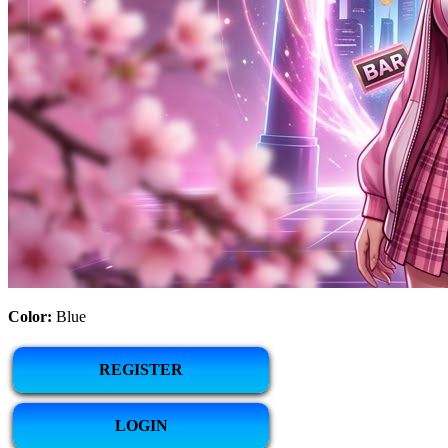
Color:
Blue
REGISTER
LOGIN