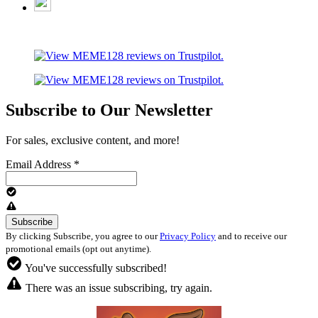
Subscribe to Our Newsletter
For sales, exclusive content, and more!
Email Address
*
By clicking Subscribe, you agree to our
Privacy Policy
and to receive our
promotional emails (opt out anytime).
You've successfully subscribed!
There was an issue subscribing, try again.