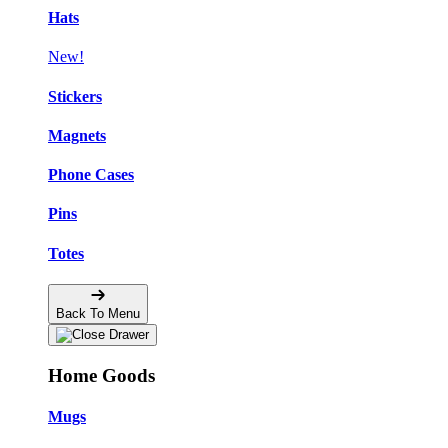
Hats
New!
Stickers
Magnets
Phone Cases
Pins
Totes
Back To Menu
Home Goods
Mugs