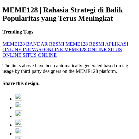
MEME128 | Rahasia Strategi di Balik
Popularitas yang Terus Meningkat
Trending Tags
MEME128
BANDAR RESMI
MEME128 RESMI
APLIKASI
ONLINE
INOVASI ONLINE
MEME128 ONLINE
SITUS
ONLINE
SITUS ONLINE
The links above have been automatically generated based on tag
usage by third-party designers on the MEME128 platform.
Share this design: