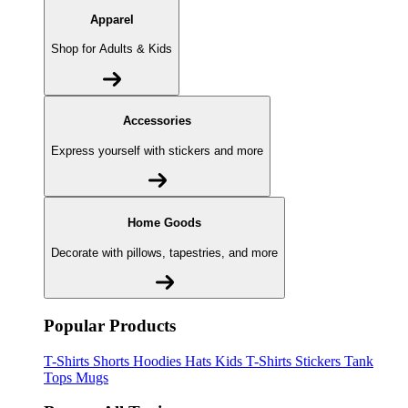
Apparel
Shop for Adults & Kids
Accessories
Express yourself with stickers and more
Home Goods
Decorate with pillows, tapestries, and more
Popular Products
T-Shirts
Shorts
Hoodies
Hats
Kids T-Shirts
Stickers
Tank
Tops
Mugs