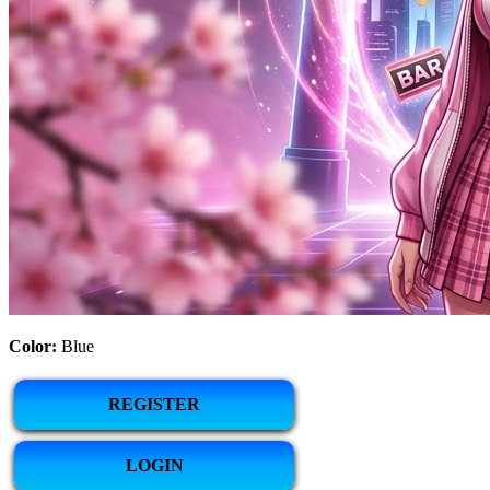
Color:
Blue
REGISTER
LOGIN