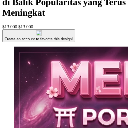
di Balik Popularitas yang Terus
Meningkat
$13.000
$13.000
Create an account to favorite this design!