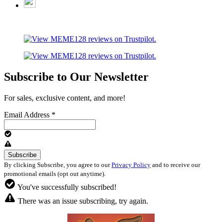
Subscribe to Our Newsletter
For sales, exclusive content, and more!
Email Address
*
By clicking Subscribe, you agree to our
Privacy Policy
and to receive our
promotional emails (opt out anytime).
You've successfully subscribed!
There was an issue subscribing, try again.