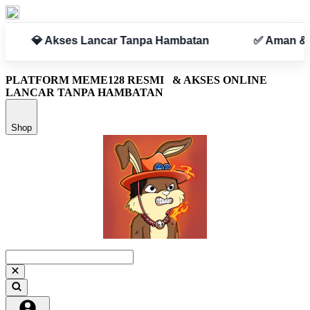
✅ Aman & Terpercaya
PLATFORM MEME128 RESMI
& AKSES ONLINE
LANCAR TANPA HAMBATAN
Shop