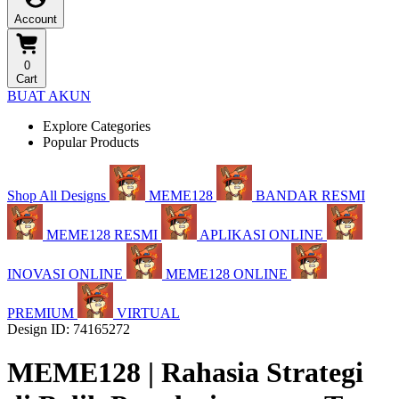
Account
0
Cart
BUAT AKUN
Explore Categories
Popular Products
Shop All Designs
MEME128
BANDAR RESMI
MEME128 RESMI
APLIKASI ONLINE
INOVASI ONLINE
MEME128 ONLINE
PREMIUM
VIRTUAL
Design ID: 74165272
MEME128 | Rahasia Strategi