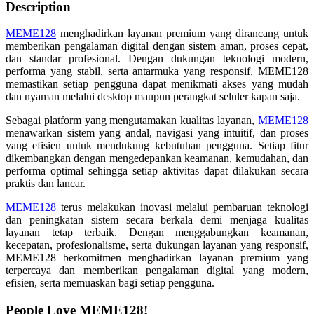
Description
MEME128
menghadirkan layanan premium yang dirancang untuk
memberikan pengalaman digital dengan sistem aman, proses cepat,
dan standar profesional. Dengan dukungan teknologi modern,
performa yang stabil, serta antarmuka yang responsif, MEME128
memastikan setiap pengguna dapat menikmati akses yang mudah
dan nyaman melalui desktop maupun perangkat seluler kapan saja.
Sebagai platform yang mengutamakan kualitas layanan,
MEME128
menawarkan sistem yang andal, navigasi yang intuitif, dan proses
yang efisien untuk mendukung kebutuhan pengguna. Setiap fitur
dikembangkan dengan mengedepankan keamanan, kemudahan, dan
performa optimal sehingga setiap aktivitas dapat dilakukan secara
praktis dan lancar.
MEME128
terus melakukan inovasi melalui pembaruan teknologi
dan peningkatan sistem secara berkala demi menjaga kualitas
layanan tetap terbaik. Dengan menggabungkan keamanan,
kecepatan, profesionalisme, serta dukungan layanan yang responsif,
MEME128 berkomitmen menghadirkan layanan premium yang
terpercaya dan memberikan pengalaman digital yang modern,
efisien, serta memuaskan bagi setiap pengguna.
People Love MEME128!