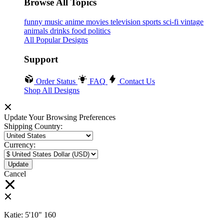
Browse All Topics
funny
music
anime
movies
television
sports
sci-fi
vintage
animals
drinks
food
politics
All Popular Designs
Support
Order Status
FAQ
Contact Us
Shop All Designs
Update Your Browsing Preferences
Shipping Country:
Currency:
Cancel
Katie:
5'10"
160