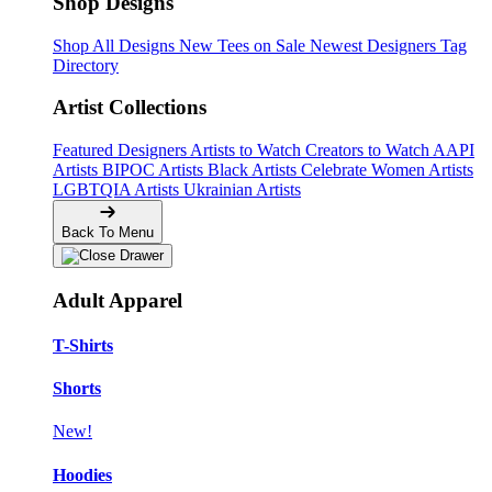
Shop Designs
Shop All Designs
New Tees on Sale
Newest Designers
Tag
Directory
Artist Collections
Featured Designers
Artists to Watch
Creators to Watch
AAPI
Artists
BIPOC Artists
Black Artists
Celebrate Women Artists
LGBTQIA Artists
Ukrainian Artists
Back To Menu
Adult Apparel
T-Shirts
Shorts
New!
Hoodies