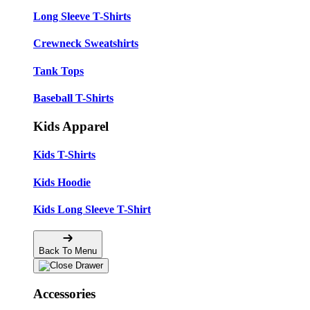
Long Sleeve T-Shirts
Crewneck Sweatshirts
Tank Tops
Baseball T-Shirts
Kids Apparel
Kids T-Shirts
Kids Hoodie
Kids Long Sleeve T-Shirt
Back To Menu
Accessories