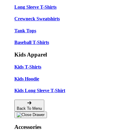
Long Sleeve T-Shirts
Crewneck Sweatshirts
Tank Tops
Baseball T-Shirts
Kids Apparel
Kids T-Shirts
Kids Hoodie
Kids Long Sleeve T-Shirt
Back To Menu
Accessories