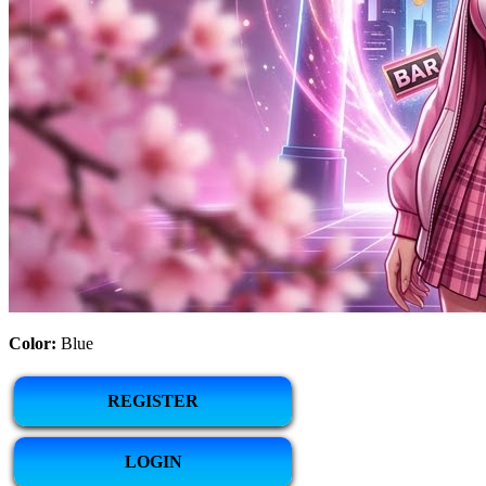
Color:
Blue
REGISTER
LOGIN