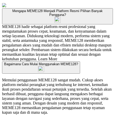
Mengapa MEME128 Menjadi Platform Resmi Pilihan Banyak
Pengguna?
MEME128 hadir sebagai platform resmi profesional yang
mengutamakan proses cepat, keamanan, dan kenyamanan dalam
setiap layanan. Didukung teknologi modern, performa sistem yang
stabil, serta antarmuka yang responsif, MEME128 memberikan
pengalaman akses yang mudah dan efisien melalui desktop maupun
perangkat seluler. Pembaruan sistem dilakukan secara berkala untuk
memastikan kualitas layanan tetap optimal dan sesuai dengan
kebutuhan pengguna.
Learn More
Bagaimana Cara Mulai Menggunakan MEME128?
Memulai penggunaan MEME128 sangat mudah. Cukup akses
platform melalui perangkat yang terhubung ke internet, kemudian
ikuti proses pendaftaran sesuai petunjuk yang tersedia. Setelah akun
berhasil dibuat, pengguna dapat langsung mengakses berbagai
layanan dengan navigasi yang sederhana, proses yang cepat, serta
sistem yang aman. Dengan desain yang modern dan responsif,
MEME128 memastikan pengalaman penggunaan tetap nyaman
kapan saja dan di mana saja.