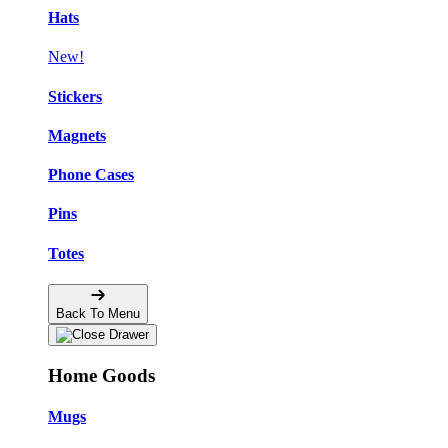
Hats
New!
Stickers
Magnets
Phone Cases
Pins
Totes
Back To Menu
Home Goods
Mugs