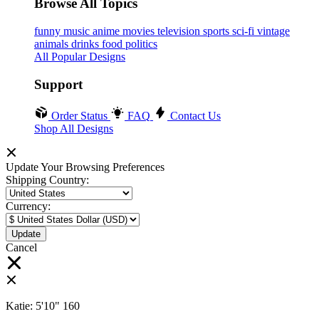
Browse All Topics
funny
music
anime
movies
television
sports
sci-fi
vintage
animals
drinks
food
politics
All Popular Designs
Support
Order Status
FAQ
Contact Us
Shop All Designs
Update Your Browsing Preferences
Shipping Country:
Currency:
Cancel
Katie:
5'10"
160