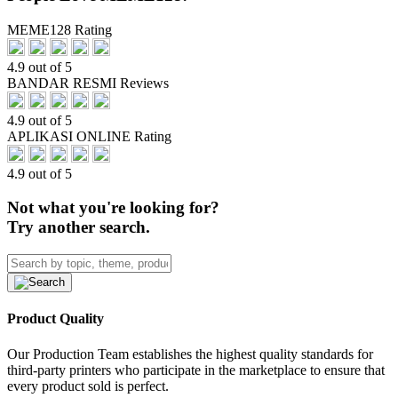
MEME128 Rating
4.9 out of 5
BANDAR RESMI Reviews
4.9 out of 5
APLIKASI ONLINE Rating
4.9 out of 5
Not what you're looking for?
Try another search.
Product Quality
Our Production Team establishes the highest quality standards for
third-party printers who participate in the marketplace to ensure that
every product sold is perfect.