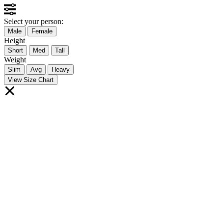
Select your person:
Male
Female
Height
Short
Med
Tall
Weight
Slim
Avg
Heavy
View Size Chart