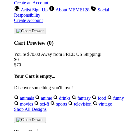
Create an Account
Artist Sign Up
About MEME128
Social
Responsibility
Create Account
Cart Preview (0)
You're
$70.00
Away from
FREE US Shipping!
$0
$70
Your Cart is empty...
Discover something you'll love!
animals
anime
drinks
fantasy
food
funny
movies
sci-fi
sports
television
vintage
Shop All Designs