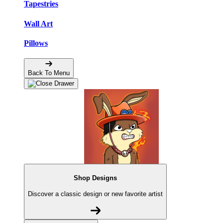
Tapestries
Wall Art
Pillows
Back To Menu
Shop Designs
Discover a classic design or new favorite artist