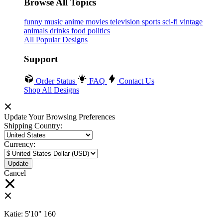
Browse All Topics
funny
music
anime
movies
television
sports
sci-fi
vintage
animals
drinks
food
politics
All Popular Designs
Support
Order Status
FAQ
Contact Us
Shop All Designs
Update Your Browsing Preferences
Shipping Country:
Currency:
Cancel
Katie:
5'10"
160