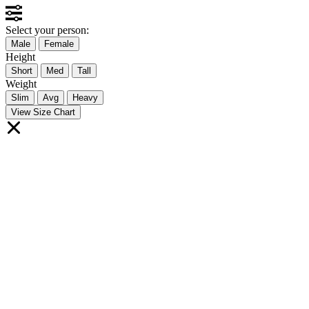
Select your person:
Male
Female
Height
Short
Med
Tall
Weight
Slim
Avg
Heavy
View Size Chart