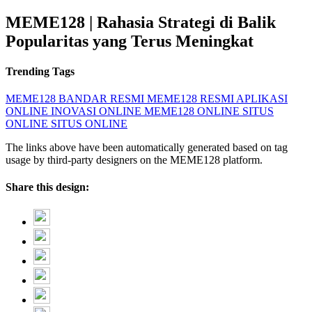
MEME128 | Rahasia Strategi di Balik
Popularitas yang Terus Meningkat
Trending Tags
MEME128
BANDAR RESMI
MEME128 RESMI
APLIKASI
ONLINE
INOVASI ONLINE
MEME128 ONLINE
SITUS
ONLINE
SITUS ONLINE
The links above have been automatically generated based on tag
usage by third-party designers on the MEME128 platform.
Share this design: