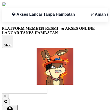
✅ Aman & Terpercaya
PLATFORM MEME128 RESMI
& AKSES ONLINE
LANCAR TANPA HAMBATAN
Shop