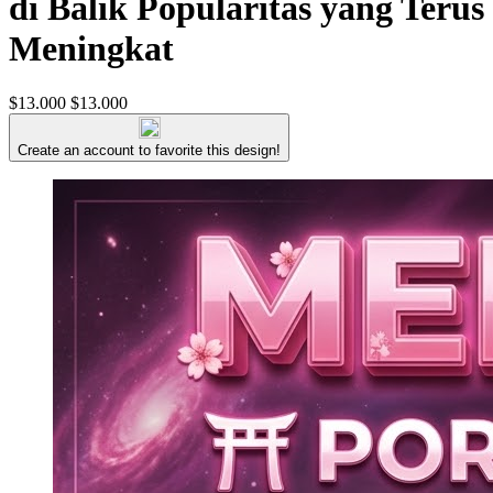
di Balik Popularitas yang Terus
Meningkat
$13.000
$13.000
Create an account to favorite this design!