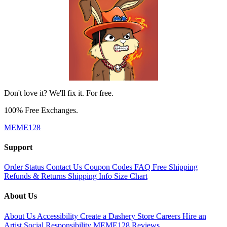
Don't love it? We'll fix it. For free.
100% Free Exchanges.
MEME128
Support
Order Status
Contact Us
Coupon Codes
FAQ
Free Shipping
Refunds & Returns
Shipping Info
Size Chart
About Us
About Us
Accessibility
Create a Dashery Store
Careers
Hire an
Artist
Social Responsibility
MEME128 Reviews