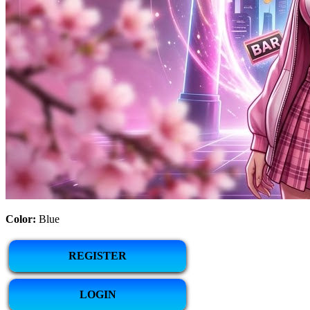
Color:
Blue
REGISTER
LOGIN