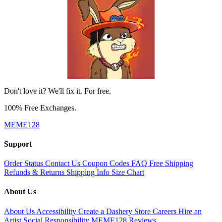
Don't love it? We'll fix it. For free.
100% Free Exchanges.
MEME128
Support
Order Status
Contact Us
Coupon Codes
FAQ
Free Shipping
Refunds & Returns
Shipping Info
Size Chart
About Us
About Us
Accessibility
Create a Dashery Store
Careers
Hire an
Artist
Social Responsibility
MEME128 Reviews