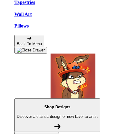
Tapestries
Wall Art
Pillows
Back To Menu
Shop Designs
Discover a classic design or new favorite artist