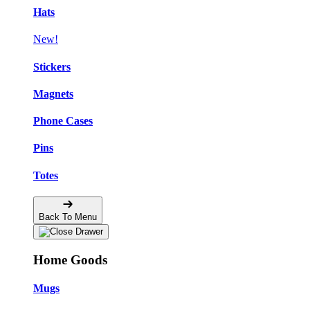
Hats
New!
Stickers
Magnets
Phone Cases
Pins
Totes
Back To Menu
Home Goods
Mugs