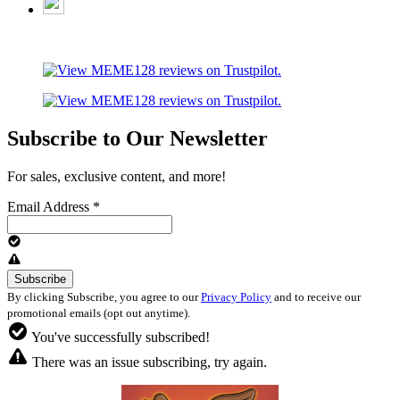
Subscribe to Our Newsletter
For sales, exclusive content, and more!
Email Address
*
By clicking Subscribe, you agree to our
Privacy Policy
and to receive our
promotional emails (opt out anytime).
You've successfully subscribed!
There was an issue subscribing, try again.