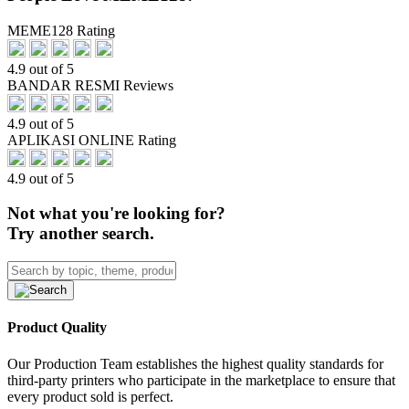
MEME128 Rating
4.9 out of 5
BANDAR RESMI Reviews
4.9 out of 5
APLIKASI ONLINE Rating
4.9 out of 5
Not what you're looking for?
Try another search.
Product Quality
Our Production Team establishes the highest quality standards for
third-party printers who participate in the marketplace to ensure that
every product sold is perfect.