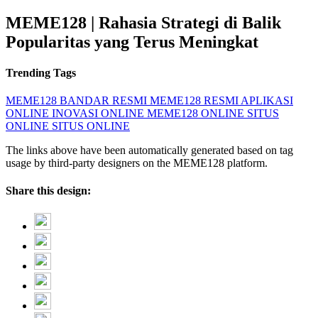
MEME128 | Rahasia Strategi di Balik
Popularitas yang Terus Meningkat
Trending Tags
MEME128
BANDAR RESMI
MEME128 RESMI
APLIKASI
ONLINE
INOVASI ONLINE
MEME128 ONLINE
SITUS
ONLINE
SITUS ONLINE
The links above have been automatically generated based on tag
usage by third-party designers on the MEME128 platform.
Share this design: