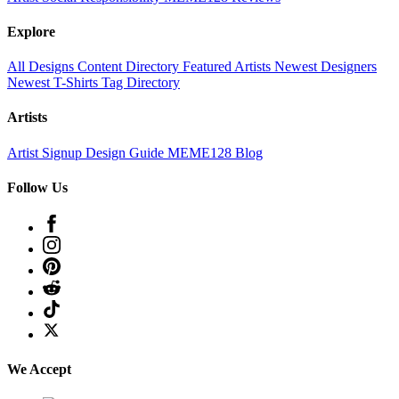
Explore
All Designs
Content Directory
Featured Artists
Newest Designers
Newest T-Shirts
Tag Directory
Artists
Artist Signup
Design Guide
MEME128 Blog
Follow Us
We Accept