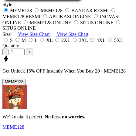
Style
MEME128
MEME128
BANDAR RESMI
MEME128 RESMI
APLIKASI ONLINE
INOVASI
ONLINE
MEME128 ONLINE
SITUS ONLINE
SITUS ONLINE
Size
View Size Chart
View Size Chart
S
M
L
XL
2XL
3XL
4XL
5XL
Quantity
-
+
Get
Unlock 15%
OFF Instantly When You Buy
20+ MEME128
MEME128
We’ll make it perfect.
No fees, no worries.
MEME128