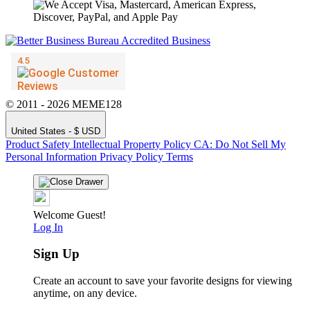
© 2011 - 2026 MEME128
United States - $ USD
Product Safety
Intellectual Property Policy
CA: Do Not Sell My
Personal Information
Privacy Policy
Terms
Welcome Guest!
Log In
Sign Up
Create an account to save your favorite designs for viewing
anytime, on any device.