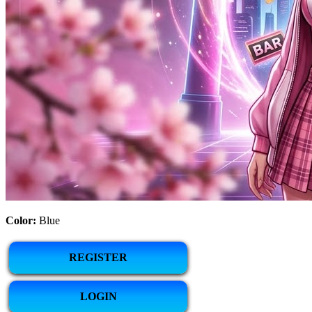
Color:
Blue
REGISTER
LOGIN