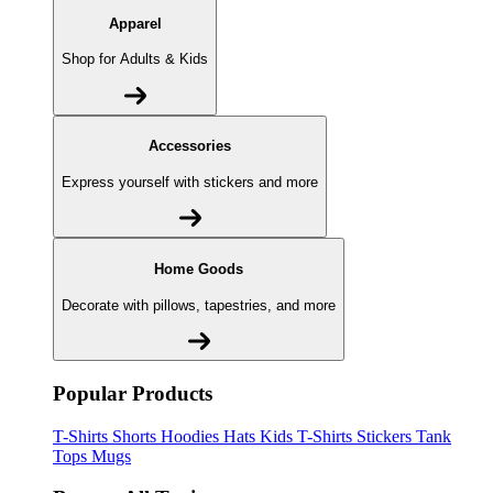
Apparel
Shop for Adults & Kids
Accessories
Express yourself with stickers and more
Home Goods
Decorate with pillows, tapestries, and more
Popular Products
T-Shirts
Shorts
Hoodies
Hats
Kids T-Shirts
Stickers
Tank
Tops
Mugs