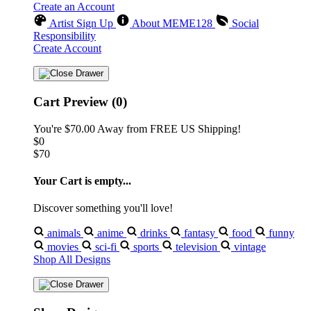
Create an Account
Artist Sign Up
About MEME128
Social
Responsibility
Create Account
Cart Preview (0)
You're
$70.00
Away from
FREE US Shipping!
$0
$70
Your Cart is empty...
Discover something you'll love!
animals
anime
drinks
fantasy
food
funny
movies
sci-fi
sports
television
vintage
Shop All Designs