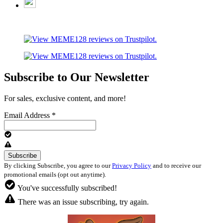
Subscribe to Our Newsletter
For sales, exclusive content, and more!
Email Address
*
By clicking Subscribe, you agree to our
Privacy Policy
and to receive our
promotional emails (opt out anytime).
You've successfully subscribed!
There was an issue subscribing, try again.