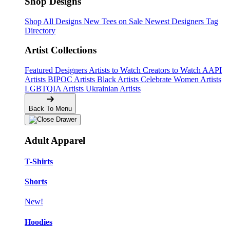
Shop Designs
Shop All Designs
New Tees on Sale
Newest Designers
Tag
Directory
Artist Collections
Featured Designers
Artists to Watch
Creators to Watch
AAPI
Artists
BIPOC Artists
Black Artists
Celebrate Women Artists
LGBTQIA Artists
Ukrainian Artists
Back To Menu
Adult Apparel
T-Shirts
Shorts
New!
Hoodies