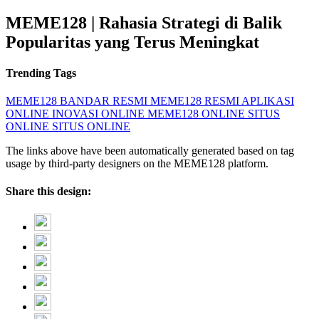
MEME128 | Rahasia Strategi di Balik
Popularitas yang Terus Meningkat
Trending Tags
MEME128
BANDAR RESMI
MEME128 RESMI
APLIKASI
ONLINE
INOVASI ONLINE
MEME128 ONLINE
SITUS
ONLINE
SITUS ONLINE
The links above have been automatically generated based on tag
usage by third-party designers on the MEME128 platform.
Share this design: