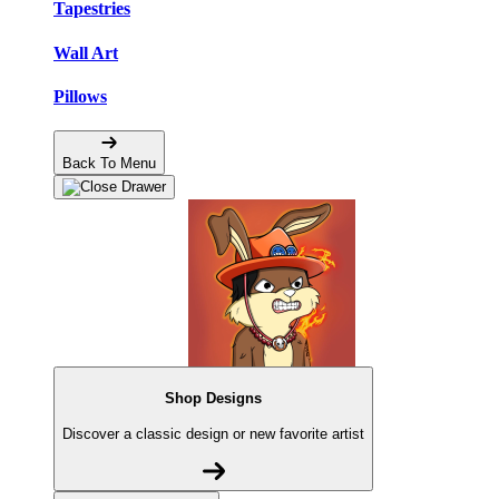
Tapestries
Wall Art
Pillows
Back To Menu
Shop Designs
Discover a classic design or new favorite artist