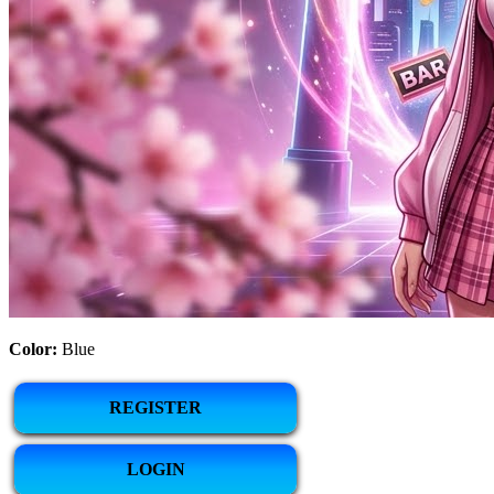
Color:
Blue
REGISTER
LOGIN