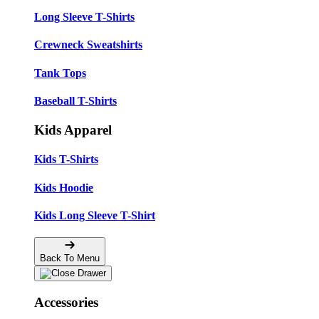
Long Sleeve T-Shirts
Crewneck Sweatshirts
Tank Tops
Baseball T-Shirts
Kids Apparel
Kids T-Shirts
Kids Hoodie
Kids Long Sleeve T-Shirt
Back To Menu
Accessories