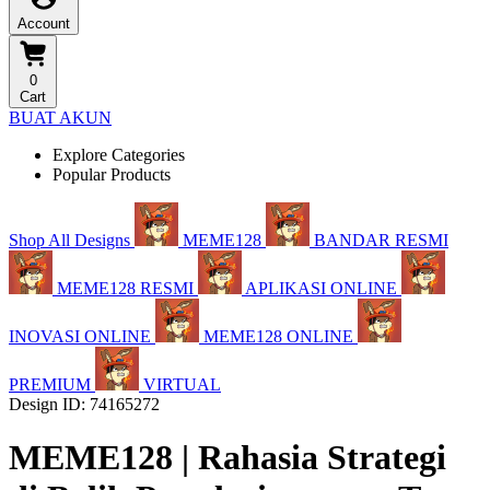
Account
0
Cart
BUAT AKUN
Explore Categories
Popular Products
Shop All Designs
MEME128
BANDAR RESMI
MEME128 RESMI
APLIKASI ONLINE
INOVASI ONLINE
MEME128 ONLINE
PREMIUM
VIRTUAL
Design ID: 74165272
MEME128 | Rahasia Strategi