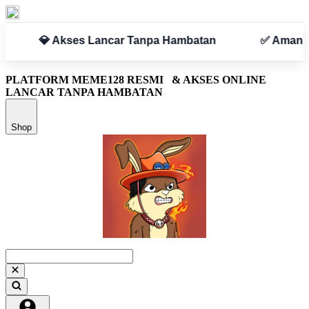
✅ Aman & Terpercaya
PLATFORM MEME128 RESMI
& AKSES ONLINE
LANCAR TANPA HAMBATAN
Shop