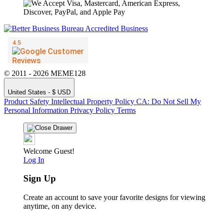
© 2011 - 2026 MEME128
United States - $ USD
Product Safety
Intellectual Property Policy
CA: Do Not Sell My
Personal Information
Privacy Policy
Terms
Welcome Guest!
Log In
Sign Up
Create an account to save your favorite designs for viewing
anytime, on any device.