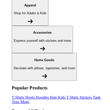
Apparel
Shop for Adults & Kids
Accessories
Express yourself with stickers and more
Home Goods
Decorate with pillows, tapestries, and more
Popular Products
T-Shirts
Shorts
Hoodies
Hats
Kids T-Shirts
Stickers
Tank
Tops
Mugs