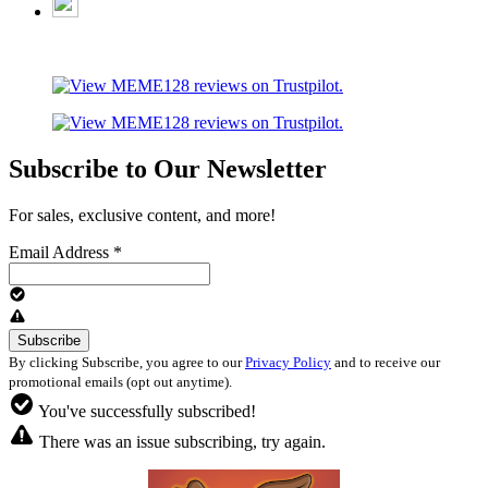
Subscribe to Our Newsletter
For sales, exclusive content, and more!
Email Address
*
By clicking Subscribe, you agree to our
Privacy Policy
and to receive our
promotional emails (opt out anytime).
You've successfully subscribed!
There was an issue subscribing, try again.