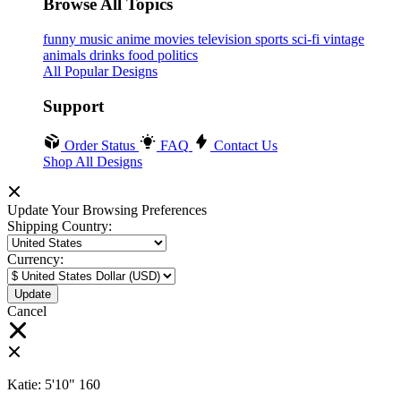
Browse All Topics
funny
music
anime
movies
television
sports
sci-fi
vintage
animals
drinks
food
politics
All Popular Designs
Support
Order Status
FAQ
Contact Us
Shop All Designs
Update Your Browsing Preferences
Shipping Country:
Currency:
Cancel
Katie:
5'10"
160