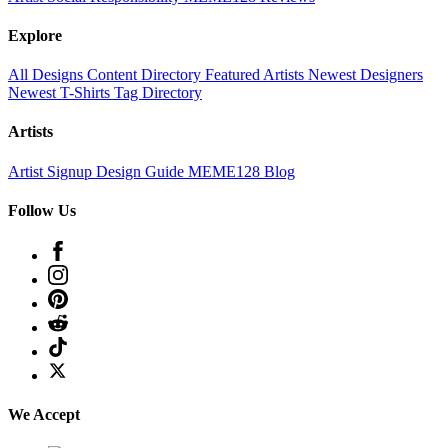
Explore
All Designs
Content Directory
Featured Artists
Newest Designers
Newest T-Shirts
Tag Directory
Artists
Artist Signup
Design Guide
MEME128 Blog
Follow Us
We Accept