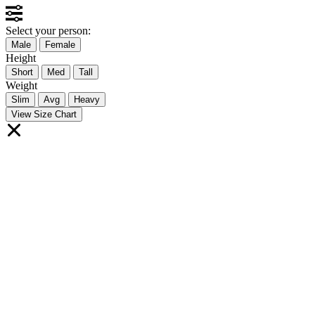
Select your person:
Male
Female
Height
Short
Med
Tall
Weight
Slim
Avg
Heavy
View Size Chart