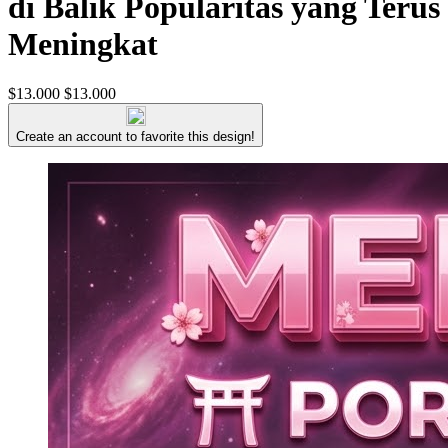
di Balik Popularitas yang Terus
Meningkat
$13.000
$13.000
Create an account to favorite this design!