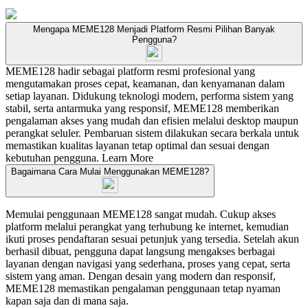
Mengapa MEME128 Menjadi Platform Resmi Pilihan Banyak
Pengguna?
MEME128 hadir sebagai platform resmi profesional yang
mengutamakan proses cepat, keamanan, dan kenyamanan dalam
setiap layanan. Didukung teknologi modern, performa sistem yang
stabil, serta antarmuka yang responsif, MEME128 memberikan
pengalaman akses yang mudah dan efisien melalui desktop maupun
perangkat seluler. Pembaruan sistem dilakukan secara berkala untuk
memastikan kualitas layanan tetap optimal dan sesuai dengan
kebutuhan pengguna.
Learn More
Bagaimana Cara Mulai Menggunakan MEME128?
Memulai penggunaan MEME128 sangat mudah. Cukup akses
platform melalui perangkat yang terhubung ke internet, kemudian
ikuti proses pendaftaran sesuai petunjuk yang tersedia. Setelah akun
berhasil dibuat, pengguna dapat langsung mengakses berbagai
layanan dengan navigasi yang sederhana, proses yang cepat, serta
sistem yang aman. Dengan desain yang modern dan responsif,
MEME128 memastikan pengalaman penggunaan tetap nyaman
kapan saja dan di mana saja.