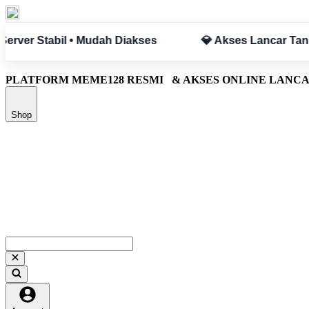
pa Hambatan
✅ Aman & Terpercaya
PLATFORM MEME128 RESMI
& AKSES ONLINE LANC
Shop