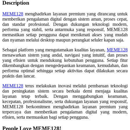
Description
MEME128
menghadirkan layanan premium yang dirancang untuk
memberikan pengalaman digital dengan sistem aman, proses cepat,
dan standar profesional. Dengan dukungan teknologi modern,
performa yang stabil, serta antarmuka yang responsif, MEME128
memastikan setiap pengguna dapat menikmati akses yang mudah
dan nyaman melalui desktop maupun perangkat seluler kapan saja.
Sebagai platform yang mengutamakan kualitas layanan,
MEME128
menawarkan sistem yang andal, navigasi yang intuitif, dan proses
yang efisien untuk mendukung kebutuhan pengguna. Setiap fitur
dikembangkan dengan mengedepankan keamanan, kemudahan, dan
performa optimal sehingga setiap aktivitas dapat dilakukan secara
praktis dan lancar.
MEME128
terus melakukan inovasi melalui pembaruan teknologi
dan peningkatan sistem secara berkala demi menjaga kualitas
layanan tetap terbaik. Dengan menggabungkan keamanan,
kecepatan, profesionalisme, serta dukungan layanan yang responsif,
MEME128 berkomitmen menghadirkan layanan premium yang
terpercaya dan memberikan pengalaman digital yang modern,
efisien, serta memuaskan bagi setiap pengguna.
People Love MEME128!