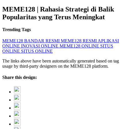
MEME128 | Rahasia Strategi di Balik
Popularitas yang Terus Meningkat
Trending Tags
MEME128
BANDAR RESMI
MEME128 RESMI
APLIKASI
ONLINE
INOVASI ONLINE
MEME128 ONLINE
SITUS
ONLINE
SITUS ONLINE
The links above have been automatically generated based on tag
usage by third-party designers on the MEME128 platform.
Share this design: