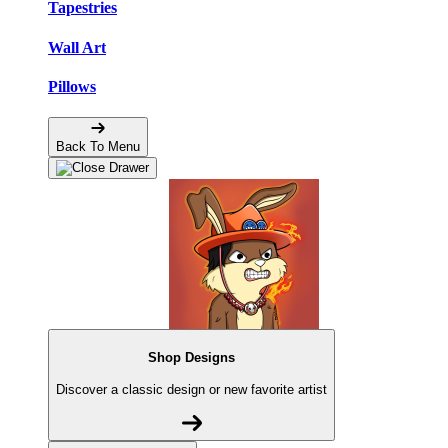
Tapestries
Wall Art
Pillows
Back To Menu
Shop Designs
Discover a classic design or new favorite artist