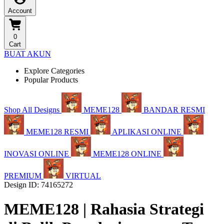
Account
0
Cart
BUAT AKUN
Explore Categories
Popular Products
Shop All Designs
MEME128
BANDAR RESMI
MEME128 RESMI
APLIKASI ONLINE
INOVASI ONLINE
MEME128 ONLINE
PREMIUM
VIRTUAL
Design ID: 74165272
MEME128 | Rahasia Strategi