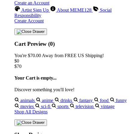
Create an Account
Artist Sign Up
About MEME128
Social
Responsibility
Create Account
Cart Preview (0)
You're
$70.00
Away from
FREE US Shipping!
$0
$70
Your Cart is empty...
Discover something you'll love!
animals
anime
drinks
fantasy
food
funny
movies
sci-fi
sports
television
vintage
Shop All Designs