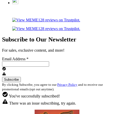
Subscribe to Our Newsletter
For sales, exclusive content, and more!
Email Address
*
By clicking Subscribe, you agree to our
Privacy Policy
and to receive our
promotional emails (opt out anytime).
You've successfully subscribed!
There was an issue subscribing, try again.