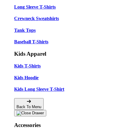
Long Sleeve T-Shirts
Crewneck Sweatshirts
Tank Tops
Baseball T-Shirts
Kids Apparel
Kids T-Shirts
Kids Hoodie
Kids Long Sleeve T-Shirt
Back To Menu
Accessories