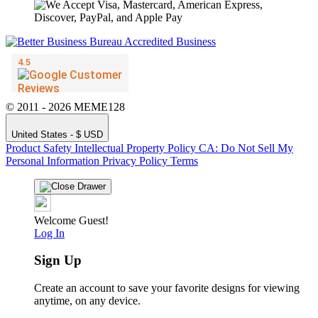
© 2011 - 2026 MEME128
United States - $ USD
Product Safety
Intellectual Property Policy
CA: Do Not Sell My
Personal Information
Privacy Policy
Terms
Welcome Guest!
Log In
Sign Up
Create an account to save your favorite designs for viewing
anytime, on any device.