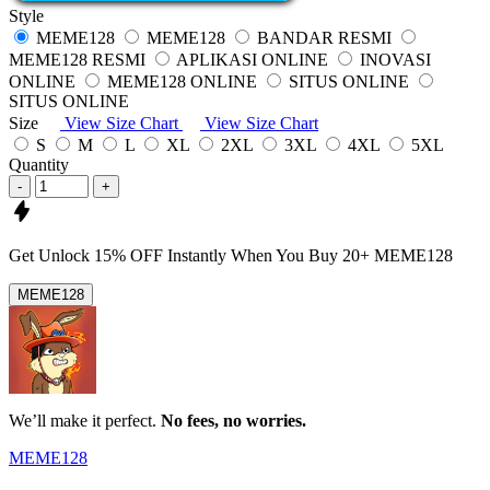
Style
MEME128
MEME128
BANDAR RESMI
MEME128 RESMI
APLIKASI ONLINE
INOVASI
ONLINE
MEME128 ONLINE
SITUS ONLINE
SITUS ONLINE
Size
View Size Chart
View Size Chart
S
M
L
XL
2XL
3XL
4XL
5XL
Quantity
-
+
Get
Unlock 15%
OFF Instantly When You Buy
20+ MEME128
MEME128
We’ll make it perfect.
No fees, no worries.
MEME128