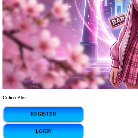
Color:
Blue
REGISTER
LOGIN