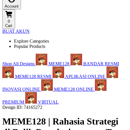
Account
0
Cart
BUAT AKUN
Explore Categories
Popular Products
Shop All Designs
MEME128
BANDAR RESMI
MEME128 RESMI
APLIKASI ONLINE
INOVASI ONLINE
MEME128 ONLINE
PREMIUM
VIRTUAL
Design ID: 74165272
MEME128 | Rahasia Strategi