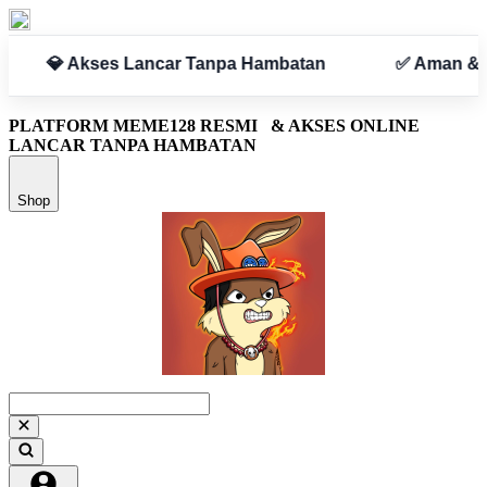
✅ Aman & Terpercaya
PLATFORM MEME128 RESMI
& AKSES ONLINE
LANCAR TANPA HAMBATAN
Shop