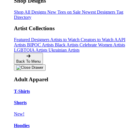
Shop Designs
Shop All Designs
New Tees on Sale
Newest Designers
Tag
Directory
Artist Collections
Featured Designers
Artists to Watch
Creators to Watch
AAPI
Artists
BIPOC Artists
Black Artists
Celebrate Women Artists
LGBTQIA Artists
Ukrainian Artists
Back To Menu
Adult Apparel
T-Shirts
Shorts
New!
Hoodies