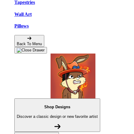
Tapestries
Wall Art
Pillows
Back To Menu
Shop Designs
Discover a classic design or new favorite artist