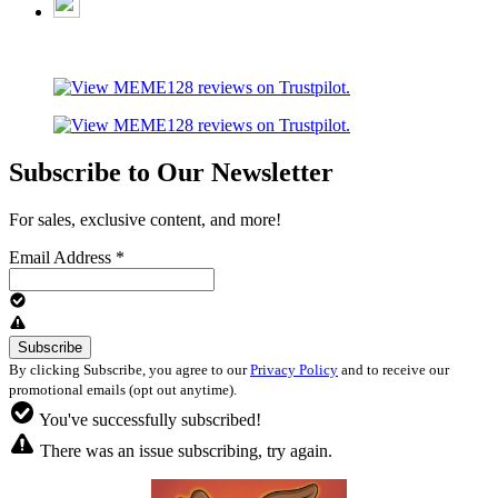
Subscribe to Our Newsletter
For sales, exclusive content, and more!
Email Address
*
By clicking Subscribe, you agree to our
Privacy Policy
and to receive our
promotional emails (opt out anytime).
You've successfully subscribed!
There was an issue subscribing, try again.