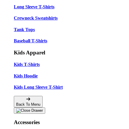
Long Sleeve T-Shirts
Crewneck Sweatshirts
Tank Tops
Baseball T-Shirts
Kids Apparel
Kids T-Shirts
Kids Hoodie
Kids Long Sleeve T-Shirt
Back To Menu
Accessories