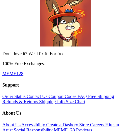
Don't love it? We'll fix it. For free.
100% Free Exchanges.
MEME128
Support
Order Status
Contact Us
Coupon Codes
FAQ
Free Shipping
Refunds & Returns
Shipping Info
Size Chart
About Us
About Us
Accessibility
Create a Dashery Store
Careers
Hire an
Artist
Social Responsibility
MEME128 Reviews