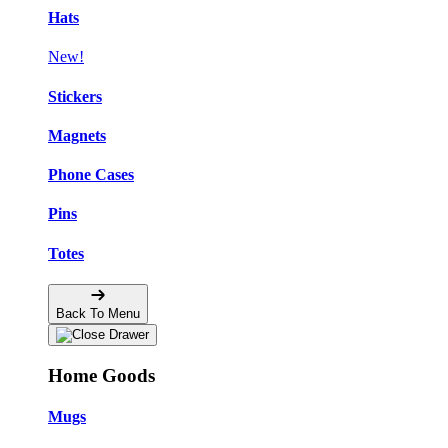
Hats
New!
Stickers
Magnets
Phone Cases
Pins
Totes
Back To Menu
Home Goods
Mugs