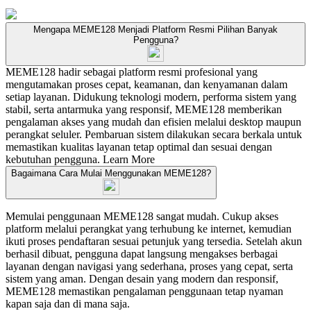
Mengapa MEME128 Menjadi Platform Resmi Pilihan Banyak
Pengguna?
MEME128 hadir sebagai platform resmi profesional yang
mengutamakan proses cepat, keamanan, dan kenyamanan dalam
setiap layanan. Didukung teknologi modern, performa sistem yang
stabil, serta antarmuka yang responsif, MEME128 memberikan
pengalaman akses yang mudah dan efisien melalui desktop maupun
perangkat seluler. Pembaruan sistem dilakukan secara berkala untuk
memastikan kualitas layanan tetap optimal dan sesuai dengan
kebutuhan pengguna.
Learn More
Bagaimana Cara Mulai Menggunakan MEME128?
Memulai penggunaan MEME128 sangat mudah. Cukup akses
platform melalui perangkat yang terhubung ke internet, kemudian
ikuti proses pendaftaran sesuai petunjuk yang tersedia. Setelah akun
berhasil dibuat, pengguna dapat langsung mengakses berbagai
layanan dengan navigasi yang sederhana, proses yang cepat, serta
sistem yang aman. Dengan desain yang modern dan responsif,
MEME128 memastikan pengalaman penggunaan tetap nyaman
kapan saja dan di mana saja.