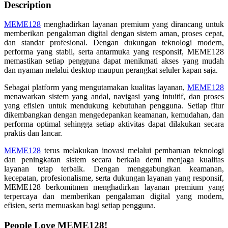
Description
MEME128
menghadirkan layanan premium yang dirancang untuk
memberikan pengalaman digital dengan sistem aman, proses cepat,
dan standar profesional. Dengan dukungan teknologi modern,
performa yang stabil, serta antarmuka yang responsif, MEME128
memastikan setiap pengguna dapat menikmati akses yang mudah
dan nyaman melalui desktop maupun perangkat seluler kapan saja.
Sebagai platform yang mengutamakan kualitas layanan,
MEME128
menawarkan sistem yang andal, navigasi yang intuitif, dan proses
yang efisien untuk mendukung kebutuhan pengguna. Setiap fitur
dikembangkan dengan mengedepankan keamanan, kemudahan, dan
performa optimal sehingga setiap aktivitas dapat dilakukan secara
praktis dan lancar.
MEME128
terus melakukan inovasi melalui pembaruan teknologi
dan peningkatan sistem secara berkala demi menjaga kualitas
layanan tetap terbaik. Dengan menggabungkan keamanan,
kecepatan, profesionalisme, serta dukungan layanan yang responsif,
MEME128 berkomitmen menghadirkan layanan premium yang
terpercaya dan memberikan pengalaman digital yang modern,
efisien, serta memuaskan bagi setiap pengguna.
People Love MEME128!