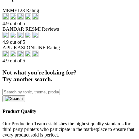
MEME128 Rating
4.9 out of 5
BANDAR RESMI Reviews
4.9 out of 5
APLIKASI ONLINE Rating
4.9 out of 5
Not what you're looking for?
Try another search.
Product Quality
Our Production Team establishes the highest quality standards for
third-party printers who participate in the marketplace to ensure that
every product sold is perfect.