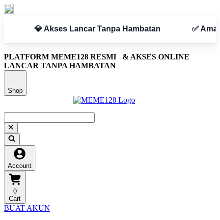
✅ Aman & Terpercaya
PLATFORM MEME128 RESMI
& AKSES ONLINE
LANCAR TANPA HAMBATAN
Shop
Account
0
Cart
BUAT AKUN