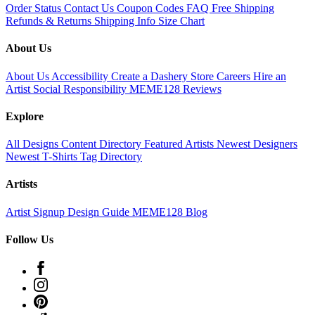
Order Status
Contact Us
Coupon Codes
FAQ
Free Shipping
Refunds & Returns
Shipping Info
Size Chart
About Us
About Us
Accessibility
Create a Dashery Store
Careers
Hire an
Artist
Social Responsibility
MEME128 Reviews
Explore
All Designs
Content Directory
Featured Artists
Newest Designers
Newest T-Shirts
Tag Directory
Artists
Artist Signup
Design Guide
MEME128 Blog
Follow Us