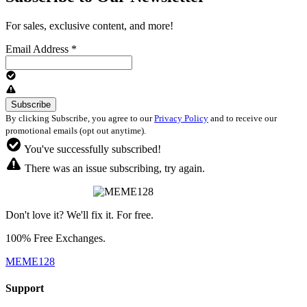
For sales, exclusive content, and more!
Email Address
*
By clicking Subscribe, you agree to our
Privacy Policy
and to receive our
promotional emails (opt out anytime).
You've successfully subscribed!
There was an issue subscribing, try again.
Don't love it? We'll fix it. For free.
100% Free Exchanges.
MEME128
Support