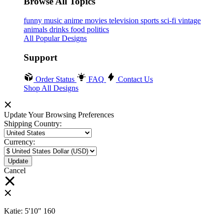
Browse All Topics
funny
music
anime
movies
television
sports
sci-fi
vintage
animals
drinks
food
politics
All Popular Designs
Support
Order Status
FAQ
Contact Us
Shop All Designs
Update Your Browsing Preferences
Shipping Country:
Currency:
Cancel
Katie:
5'10"
160