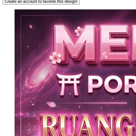
Create an account to favorite this design!