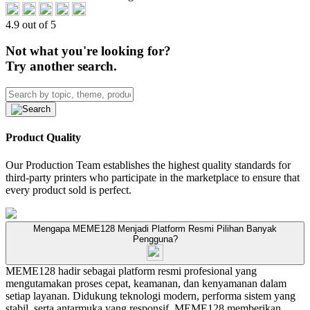
4.9 out of 5
Not what you're looking for?
Try another search.
Product Quality
Our Production Team establishes the highest quality standards for
third-party printers who participate in the marketplace to ensure that
every product sold is perfect.
Mengapa MEME128 Menjadi Platform Resmi Pilihan Banyak
Pengguna?
MEME128 hadir sebagai platform resmi profesional yang
mengutamakan proses cepat, keamanan, dan kenyamanan dalam
setiap layanan. Didukung teknologi modern, performa sistem yang
stabil, serta antarmuka yang responsif, MEME128 memberikan