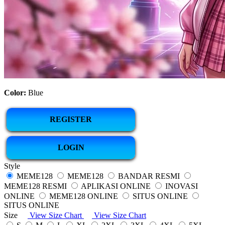
Color:
Blue
REGISTER
LOGIN
Style
MEME128
MEME128
BANDAR RESMI
MEME128 RESMI
APLIKASI ONLINE
INOVASI
ONLINE
MEME128 ONLINE
SITUS ONLINE
SITUS ONLINE
Size
View Size Chart
View Size Chart