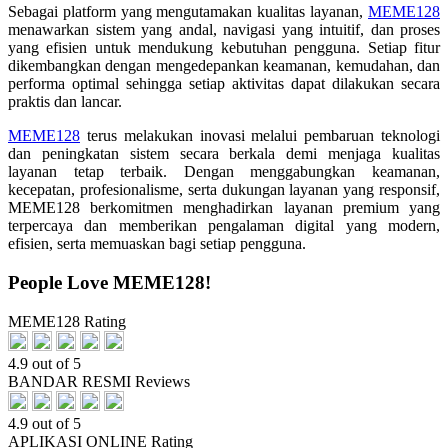
Sebagai platform yang mengutamakan kualitas layanan,
MEME128
menawarkan sistem yang andal, navigasi yang intuitif, dan proses
yang efisien untuk mendukung kebutuhan pengguna. Setiap fitur
dikembangkan dengan mengedepankan keamanan, kemudahan, dan
performa optimal sehingga setiap aktivitas dapat dilakukan secara
praktis dan lancar.
MEME128
terus melakukan inovasi melalui pembaruan teknologi
dan peningkatan sistem secara berkala demi menjaga kualitas
layanan tetap terbaik. Dengan menggabungkan keamanan,
kecepatan, profesionalisme, serta dukungan layanan yang responsif,
MEME128 berkomitmen menghadirkan layanan premium yang
terpercaya dan memberikan pengalaman digital yang modern,
efisien, serta memuaskan bagi setiap pengguna.
People Love MEME128!
MEME128 Rating
4.9 out of 5
BANDAR RESMI Reviews
4.9 out of 5
APLIKASI ONLINE Rating