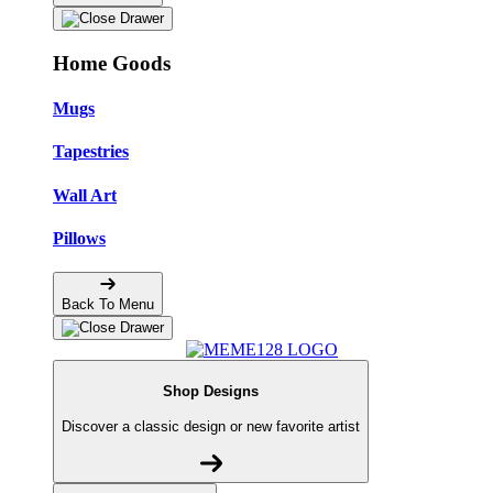
Home Goods
Mugs
Tapestries
Wall Art
Pillows
Back To Menu
Shop Designs
Discover a classic design or new favorite artist